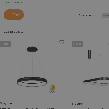
Lees meer
Filter
Sorteren op:
Too
228 producten
- 25%
- 32%
Braytron
Braytron