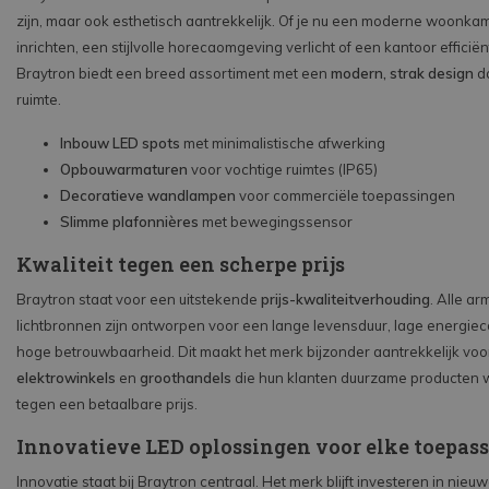
zijn, maar ook esthetisch aantrekkelijk. Of je nu een moderne woonkam
inrichten, een stijlvolle horecaomgeving verlicht of een kantoor efficiënt
Braytron biedt een breed assortiment met een
modern, strak design
da
ruimte.
Inbouw LED spots
met minimalistische afwerking
Opbouwarmaturen
voor vochtige ruimtes (IP65)
Decoratieve wandlampen
voor commerciële toepassingen
Slimme plafonnières
met bewegingssensor
Kwaliteit tegen een scherpe prijs
Braytron staat voor een uitstekende
prijs-kwaliteitverhouding
. Alle a
lichtbronnen zijn ontworpen voor een lange levensduur, lage energie
hoge betrouwbaarheid. Dit maakt het merk bijzonder aantrekkelijk vo
elektrowinkels
en
groothandels
die hun klanten duurzame producten w
tegen een betaalbare prijs.
Innovatieve LED oplossingen voor elke toepas
Innovatie staat bij Braytron centraal. Het merk blijft investeren in nieu