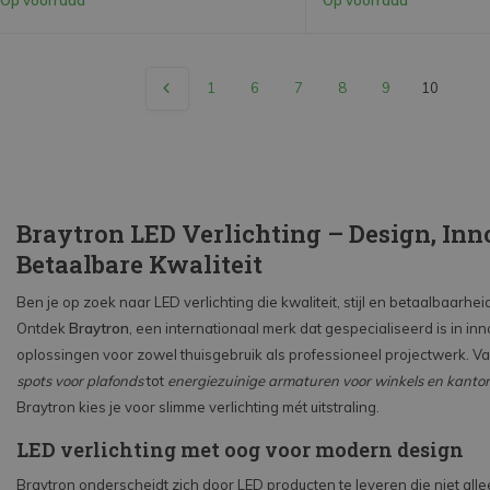
1
6
7
8
9
10
Braytron LED Verlichting – Design, Inn
Betaalbare Kwaliteit
Ben je op zoek naar LED verlichting die kwaliteit, stijl en betaalbaarhe
Ontdek
Braytron
, een internationaal merk dat gespecialiseerd is in in
oplossingen voor zowel thuisgebruik als professioneel projectwerk. V
spots voor plafonds
tot
energiezuinige armaturen voor winkels en kanto
Braytron kies je voor slimme verlichting mét uitstraling.
LED verlichting met oog voor modern design
Braytron onderscheidt zich door LED producten te leveren die niet alle