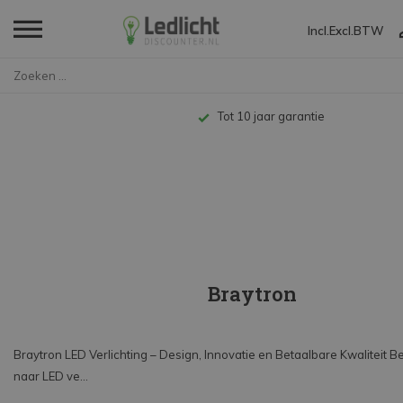
Incl.
Excl.
BTW
Home
Merken
Braytron
Tot 10 jaar garantie
Braytron
Braytron LED Verlichting – Design, Innovatie en Betaalbare Kwaliteit B
naar LED ve...