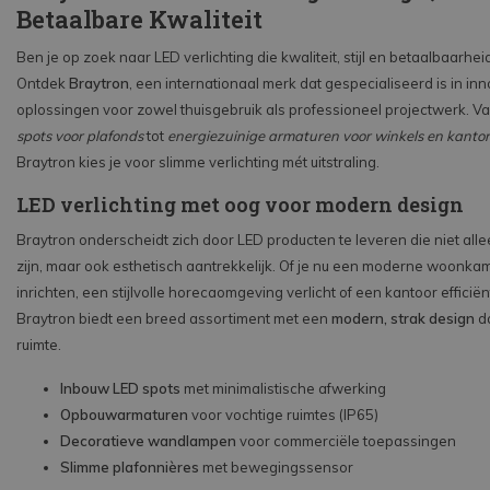
Betaalbare Kwaliteit
Ben je op zoek naar LED verlichting die kwaliteit, stijl en betaalbaarhe
Ontdek
Braytron
, een internationaal merk dat gespecialiseerd is in in
oplossingen voor zowel thuisgebruik als professioneel projectwerk. V
spots voor plafonds
tot
energiezuinige armaturen voor winkels en kanto
Braytron kies je voor slimme verlichting mét uitstraling.
LED verlichting met oog voor modern design
Braytron onderscheidt zich door LED producten te leveren die niet alle
zijn, maar ook esthetisch aantrekkelijk. Of je nu een moderne woonkam
inrichten, een stijlvolle horecaomgeving verlicht of een kantoor efficiënt
Braytron biedt een breed assortiment met een
modern, strak design
da
ruimte.
Inbouw LED spots
met minimalistische afwerking
Opbouwarmaturen
voor vochtige ruimtes (IP65)
Decoratieve wandlampen
voor commerciële toepassingen
Slimme plafonnières
met bewegingssensor