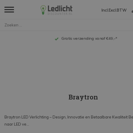
Incl.
Excl.
BTW
Home
Merken
Braytron
Op werkdagen voor 18:00 uur besteld, dezelfde dag ve
Braytron
Braytron LED Verlichting – Design, Innovatie en Betaalbare Kwaliteit B
naar LED ve...