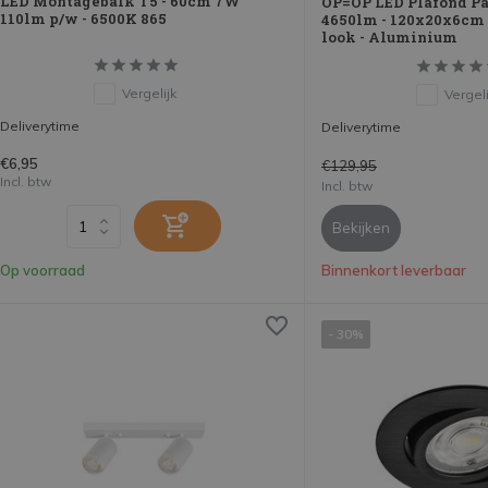
LED Montagebalk T5 - 60cm 7W
OP=OP LED Plafond Pa
110lm p/w - 6500K 865
4650lm - 120x20x6cm -
look - Aluminium
Vergelijk
Vergeli
Deliverytime
Deliverytime
€6,95
€129,95
Incl. btw
Incl. btw
Bekijken
Op voorraad
Binnenkort leverbaar
- 30%