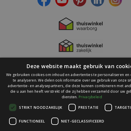
Deze website maakt gebruik van cooki
We gebruiken cookies om inhoud en advertenties te personaliseren en
te analyseren. We delen ook informatie over uw gebruik van onze s
advertentie- en analysepartners, die deze kunnen combineren met and
die u aan hen heeft verstrekt of die zij hebben verzameld door uw ge
© 2026 Ledlichtdiscounter.nl
diensten.
Privacybeleid
STRIKT NOODZAKELIJK
PRESTATIE
TARGET
Wij scoren een
9,1
op
9,1
Webwinkelkeur
FUNCTIONEEL
NIET-GECLASSIFICEERD