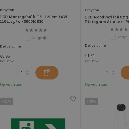
Braytron
Braytron
LED Montagebalk T5 - 120cm 14W
LED Noodverlichting 
110lm p/w - 3000K 830
Pictogram Sticker - P
Vergeli
Vergelijk
Deliverytime
Deliverytime
€1,61
€8,95
Incl. btw
Incl. btw
Op voorraad
Op voorraad
- 21%
- 25%