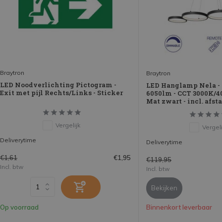
Braytron
Braytron
LED Noodverlichting Pictogram -
LED Hanglamp Nela -
Exit met pijl Rechts/Links - Sticker
6050lm - CCT 3000K/4
Mat zwart - incl. afs
Vergelijk
Vergeli
Deliverytime
Deliverytime
€1,61
€1,95
€119,95
Incl. btw
Incl. btw
Bekijken
Op voorraad
Binnenkort leverbaar