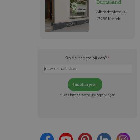
Duitsland
Albrechtplatz 16
47799 Krefeld
Op de hoogte blijven?
*
Inschrijven
* Lees hier de wettelijke beperkingen
Meld je aan en:
- Blijf op de hoogte van alle acties
- Ontvang persoonlijke aanbiedingen
- Lees over de laatste ontwikkelingen