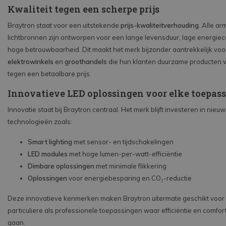
Kwaliteit tegen een scherpe prijs
Braytron staat voor een uitstekende
prijs-kwaliteitverhouding
. Alle a
lichtbronnen zijn ontworpen voor een lange levensduur, lage energie
hoge betrouwbaarheid. Dit maakt het merk bijzonder aantrekkelijk vo
elektrowinkels
en
groothandels
die hun klanten duurzame producten w
tegen een betaalbare prijs.
Innovatieve LED oplossingen voor elke toepas
Innovatie staat bij Braytron centraal. Het merk blijft investeren in nieu
technologieën zoals:
Smart lighting
met sensor- en tijdschakelingen
LED modules
met hoge lumen-per-watt-efficiëntie
Dimbare oplossingen
met minimale flikkering
Oplossingen
voor energiebesparing en CO₂-reductie
Deze innovatieve kenmerken maken Braytron uitermate geschikt voor
particuliere als professionele toepassingen waar efficiëntie en comfor
gaan.