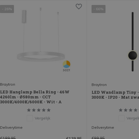
- 26%
- 66%
Braytron
Braytron
LED Hanglamp Bella Ring - 46W
LED Wandlamp Tiny -
4260lm - Ø580mm - CCT
3000K - IP20 - Mat zw
3000K/4000K/6000K - Wit - A
Vergelijk
Vergeli
Deliverytime
Deliverytime
€189,95
€99,95
€139,95