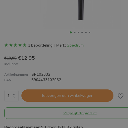
1 beoordeling
Merk:
Spectrum
€12,95
€19,95
Incl. btw
SP102032
Artikelnummer
5904433102032
EAN
Toevoegen aan winkelwagen
Vergelijk dit product
Beoordeeld met een 9,1 door 35.808 klanten