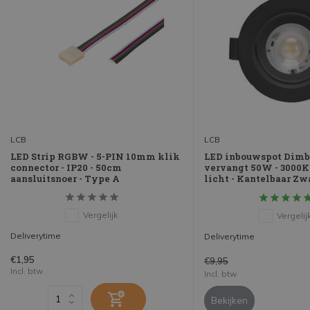
LCB
LCB
LED Strip RGBW - 5-PIN 10mm klik
LED inbouwspot Dimb
connector - IP20 - 50cm
vervangt 50W - 3000
aansluitsnoer - Type A
licht - Kantelbaar Zw
Vergelijk
Vergelij
Deliverytime
Deliverytime
€1,95
€9,95
Incl. btw
Incl. btw
Bekijken