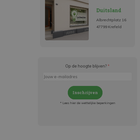
Duitsland
Albrechtplatz 16
47799 Krefeld
Op de hoogte blijven?
*
Inschrijven
* Lees hier de wettelijke beperkingen
Meld je aan en:
- Blijf op de hoogte van alle acties
- Ontvang persoonlijke aanbiedingen
- Lees over de laatste ontwikkelingen