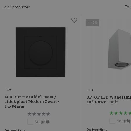
Too
423 producten
- 40%
LCB
LCB
LED Dimmer afdekraam /
OP=OP LED Wandlamp 
afdekplaat Modern Zwart -
and Down - Wit
84x84mm
Vergelij
Vergelijk
Deliverytime
Deliverytime