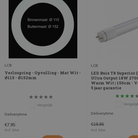
LCB
LCB
Verloopring - Opvulling - Mat Wit -
LED Buis T8 Superior
Ø115 - Ø152mm
Ultra Output 18W 2700
Warm Wit | 150cm - 
5 jaar garantie
Vergelij
Vergelijk
Deliverytime
Deliverytime
€19,95
€7,95
Incl. btw
Incl. btw