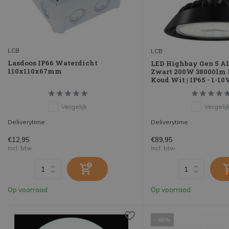
LCB
LCB
Lasdoos IP66 Waterdicht
LED Highbay Gen 5 
110x110x67mm
Zwart 200W 38000lm 1
Koud Wit | IP65 - 1-1
Vergelijk
Vergelij
Deliverytime
Deliverytime
€12,95
€89,95
Incl. btw
Incl. btw
Op voorraad
Op voorraad
- 65%