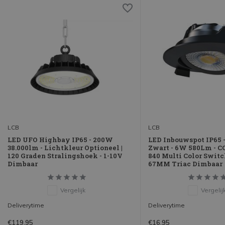
LCB
LCB
LED UFO Highbay IP65 - 200W
LED Inbouwspot IP65
38.000lm - Lichtkleur Optioneel |
Zwart - 6W 580Lm - CCT
120 Graden Stralingshoek - 1-10V
840 Multi Color Switc
Dimbaar
67MM Triac Dimbaar
Vergelijk
Vergelij
Deliverytime
Deliverytime
€119,95
€16,95