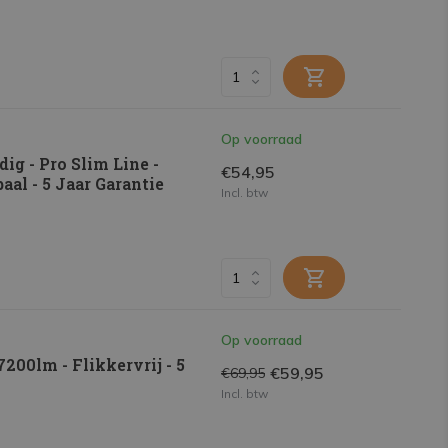
Op voorraad
g - Pro Slim Line -
€54,95
al - 5 Jaar Garantie
Incl. btw
Op voorraad
00lm - Flikkervrij - 5
€59,95
€69,95
Incl. btw