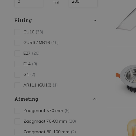
Tot
LED Strips
Decoratieve verlichting
Fitting
LED Buitenverlichting
GU10
(33)
LED Noodverlichting
GU5.3 / MR16
(10)
Installatiemateriaal
E27
(20)
Mega Sale
E14
(9)
Verduurzaming
G4
(2)
LED TL verlichting
AR111 (GU10)
(1)
Afmeting
Zaagmaat <70 mm
(5)
Zaagmaat 70-80 mm
(20)
Zaagmaat 80-100 mm
(2)