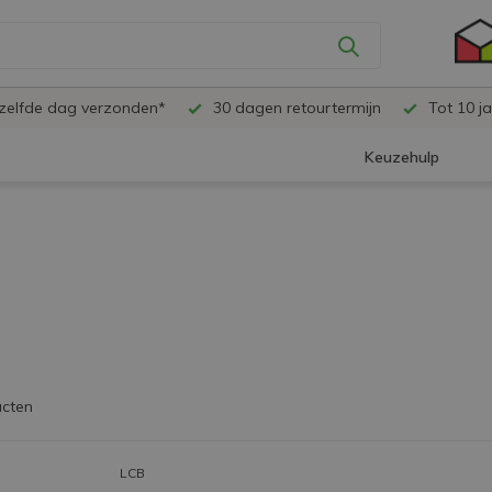
ezelfde dag verzonden*
30 dagen retourtermijn
Tot 10 ja
Keuzehulp
ucten
LCB