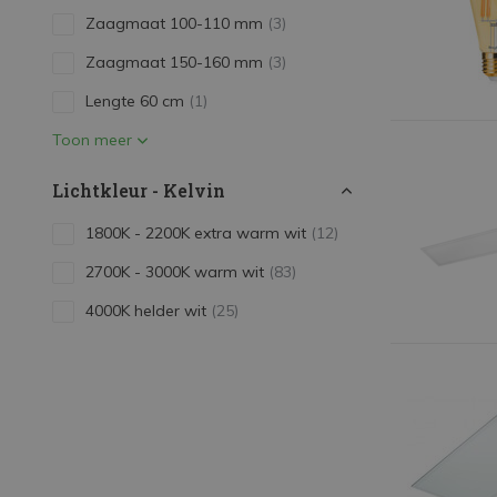
Zaagmaat 100-110 mm
(3)
Zaagmaat 150-160 mm
(3)
Lengte 60 cm
(1)
Toon meer
Lichtkleur - Kelvin
1800K - 2200K extra warm wit
(12)
2700K - 3000K warm wit
(83)
4000K helder wit
(25)
6000K daglicht wit
(19)
2700K - 3000K 830
(20)
4000K - 4500K 840
(22)
Toon meer