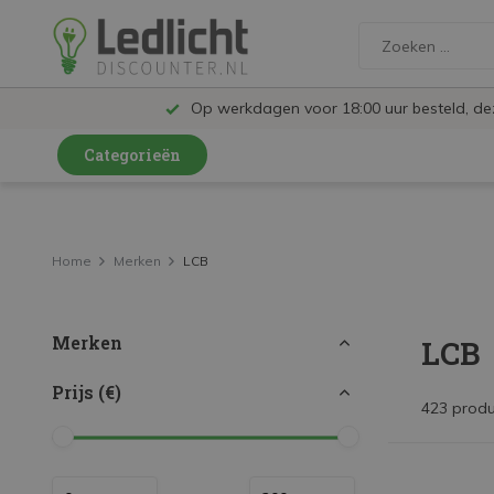
Op werkdagen voor 18:00 uur besteld, d
Categorieën
LED Lampen en Spots
LED Railspots
Home
Merken
LCB
LED Panelen
Merken
LCB
LED TL
LED Plafondlampen en Wandlampen
Prijs (€)
423 prod
LED Schijnwerpers
LED High Bay lampen