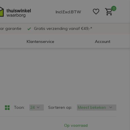
0
Incl.
Excl.
BTW
ar garantie
Gratis verzending vanaf €49,-*
Klantenservice
Account
Account aanmaken
Account aanmaken
Account aanmaken
Toon:
Sorteren op:
Op voorraad