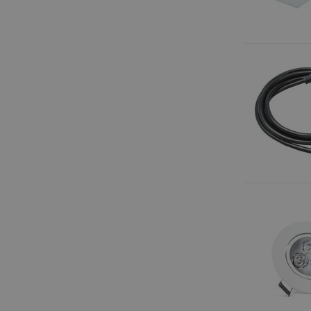
Verbruik - Wattage
<2W
(8)
2-5W
(48)
6-10W
(36)
11-15W
(11)
16-20W
(7)
21-25W
(10)
Toon meer