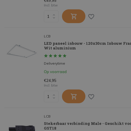
€49,95
Incl. btw
LCB
LED paneel inbouw - 120x30cm Inbouw Fr
Wit aluminium
Deliverytime
Op voorraad
€24,95
Incl. btw
LCB
Stekerbaar verbinding Male - Geschikt vo
GST18