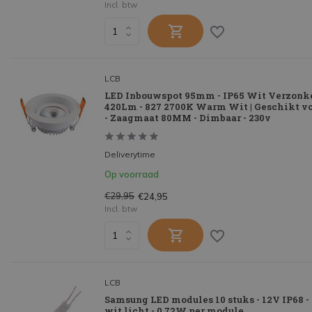
Incl. btw
LCB
LED Inbouwspot 95mm - IP65 Wit Verzonk
420Lm - 827 2700K Warm Wit | Geschikt v
- Zaagmaat 80MM - Dimbaar - 230v
Deliverytime
Op voorraad
€29,95
€24,95
Incl. btw
LCB
Samsung LED modules 10 stuks - 12V IP68 
wit licht - 0,72W per module