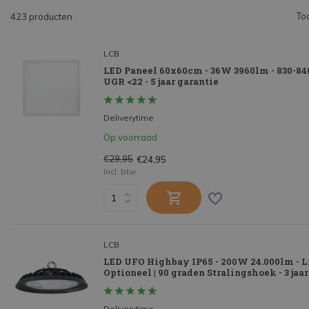
To
423 producten
LCB
LED Paneel 60x60cm - 36W 3960lm - 830-84
UGR <22 - 5 jaar garantie
Deliverytime
Op voorraad
€29,95
€24,95
Incl. btw
LCB
LED UFO Highbay IP65 - 200W 24.000lm - L
Optioneel | 90 graden Stralingshoek - 3 jaa
Deliverytime