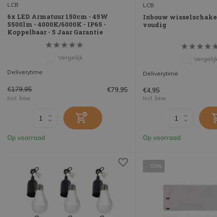
LCB
LCB
6x LED Armatuur 150cm - 45W
Inbouw wisselschakela
5500lm - 4000K/6000K - IP65 -
voudig
Koppelbaar - 5 Jaar Garantie
Vergelijk
Vergelij
Deliverytime
Deliverytime
€179,95
€79,95
€4,95
Incl. btw
Incl. btw
Op voorraad
Op voorraad
- 30%