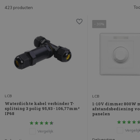
Too
423 producten
- 30%
LCB
LCB
Waterdichte kabel verbinder T-
1-10V dimmer 800W 
splitsing 3 polig 95,93 - 106,77mm²
afstandsbediening vo
IP68
panelen
Vergelij
Vergelijk
Deliverytime