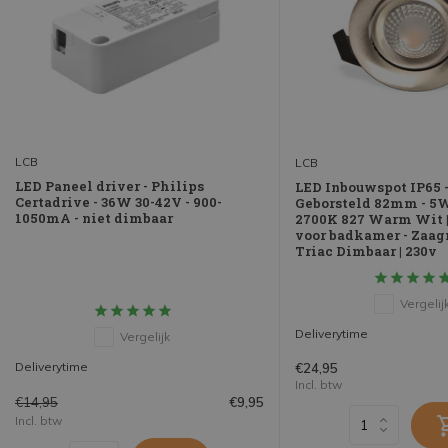
LCB
LCB
LED Paneel driver - Philips
LED Inbouwspot IP65 
Certadrive - 36W 30-42V - 900-
Geborsteld 82mm - 5
1050mA - niet dimbaar
2700K 827 Warm Wit 
voor badkamer - Zaa
Triac Dimbaar | 230v
Vergelij
Deliverytime
Vergelijk
Deliverytime
€24,95
Incl. btw
€14,95
€9,95
Incl. btw