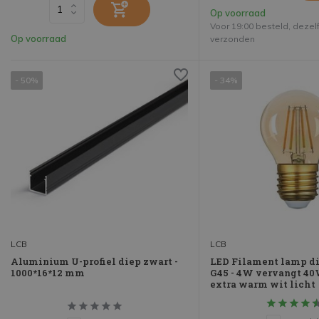
Op voorraad
Voor 19:00 besteld, deze
Op voorraad
verzonden
- 50%
- 34%
LCB
LCB
Aluminium U-profiel diep zwart -
LED Filament lamp di
1000*16*12 mm
G45 - 4W vervangt 40
extra warm wit licht