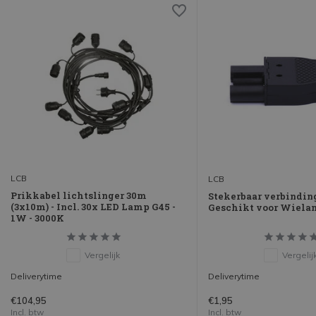
LCB
LCB
Prikkabel lichtslinger 30m
Stekerbaar verbindin
(3x10m) - Incl. 30x LED Lamp G45 -
Geschikt voor Wiela
1W - 3000K
Vergelijk
Vergelij
Deliverytime
Deliverytime
€104,95
€1,95
Incl. btw
Incl. btw