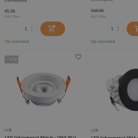
Deliverytime
€49,95
€5,95
Incl. btw
Incl. btw
Op voorraad
Op voorraad
- 17%
LCB
LCB
LED Inbouwspot 95mm - IP65 Wit
LED Inbouwspot IP44 