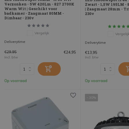
Verzonken - 5W 420Lm - 827 2700K
Zwart - 1,5W 195LM -
Warm Wit | Geschikt voor
| Zaagmaat 28mm - Tr
badkamer - Zaagmaat 80MM -
230v
Dimbaar - 230v
Vergelijk
Vergelij
Deliverytime
Deliverytime
€29,95
€24,95
€13,95
Incl. btw
Incl. btw
Op voorraad
Op voorraad
- 30%