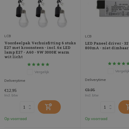
LCB
LCB
Voordeelpak Verhuisfitting 6 stuks
LED Paneel driver - 32
E27 met kroonsteen - incl. 6x LED
800mA - niet dimbaar
lamp E27 - A60 - 9W 3000K warm
wit licht
Vergelij
Vergelijk
Deliverytime
Deliverytime
€9,95
€12,95
Incl. btw
Incl. btw
Op voorraad
Op voorraad