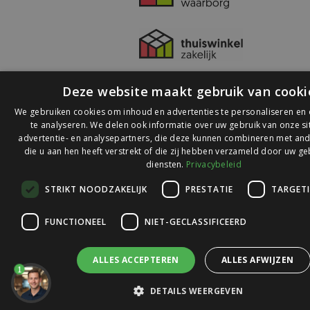
Deze website maakt gebruik van cooki
We gebruiken cookies om inhoud en advertenties te personaliseren en
te analyseren. We delen ook informatie over uw gebruik van onze s
advertentie- en analysepartners, die deze kunnen combineren met and
die u aan hen heeft verstrekt of die zij hebben verzameld door uw ge
© 2026 Ledlichtdiscounter.nl
diensten.
Privacybeleid
STRIKT NOODZAKELIJK
PRESTATIE
TARGET
Wij scoren een
9,1
op
9,1
Webwinkelkeur
FUNCTIONEEL
NIET-GECLASSIFICEERD
ALLES ACCEPTEREN
ALLES AFWIJZEN
1
DETAILS WEERGEVEN