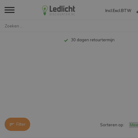
Incl.
Excl.
BTW
Home
Merken
Philips
30 dagen retourtermijn
Filter
Sorteren op: