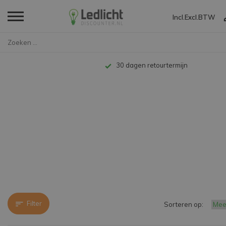
Incl.
Excl.
BTW
Home
Merken
Philips
30 dagen retourtermijn
Filter
Sorteren op: