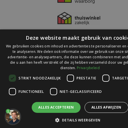
Deze website maakt gebruik van cooki
We gebruiken cookies om inhoud en advertenties te personaliseren en
te analyseren. We delen ook informatie over uw gebruik van onze s
advertentie- en analysepartners, die deze kunnen combineren met and
die u aan hen heeft verstrekt of die zij hebben verzameld door uw ge
© 2026 Ledlichtdiscounter.nl
diensten.
Privacybeleid
STRIKT NOODZAKELIJK
PRESTATIE
TARGET
Wij scoren een
9,1
op
9,1
Webwinkelkeur
FUNCTIONEEL
NIET-GECLASSIFICEERD
ALLES ACCEPTEREN
ALLES AFWIJZEN
1
DETAILS WEERGEVEN