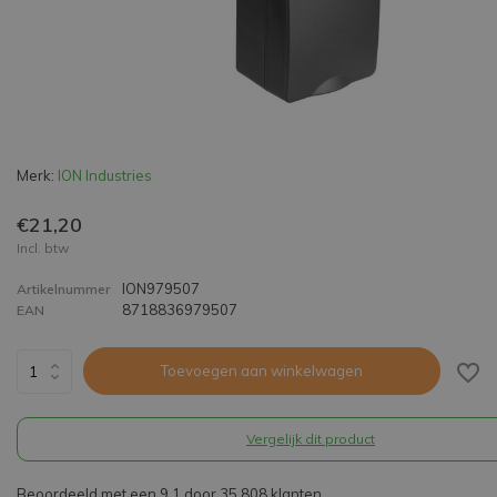
Merk:
ION Industries
€21,20
Incl. btw
ION979507
Artikelnummer
8718836979507
EAN
Toevoegen aan winkelwagen
Vergelijk dit product
Beoordeeld met een 9,1 door 35.808 klanten