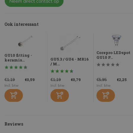
Neem direct contact op
Ook interessant
Corepro LEDspot
GU10 fitting -
GU10 P...
GU5.3 / GU4 - MR16
keramis...
/ M...
€0,59
€0,79
€2,25
€1,19
€1,19
€5,95
Incl. btw
Incl. btw
Incl. btw
Reviews