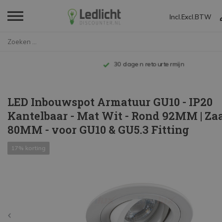
Incl.
Excl.
BTW
Home
LED Inbouwspot Armatuur GU10 -...
Tot 10 jaar garantie
LED Inbouwspot Armatuur GU10 - IP20
Kantelbaar - Mat Wit - Rond 92MM | Z
80MM - voor GU10 & GU5.3 Fitting
17% korting