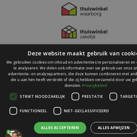
Deze website maakt gebruik van cooki
We gebruiken cookies om inhoud en advertenties te personaliseren en
te analyseren. We delen ook informatie over uw gebruik van onze s
advertentie- en analysepartners, die deze kunnen combineren met and
die u aan hen heeft verstrekt of die zij hebben verzameld door uw ge
© 2026 Ledlichtdiscounter.nl
diensten.
Privacybeleid
STRIKT NOODZAKELIJK
PRESTATIE
TARGET
Wij scoren een
9,1
op
9,1
Webwinkelkeur
FUNCTIONEEL
NIET-GECLASSIFICEERD
ALLES ACCEPTEREN
ALLES AFWIJZEN
1