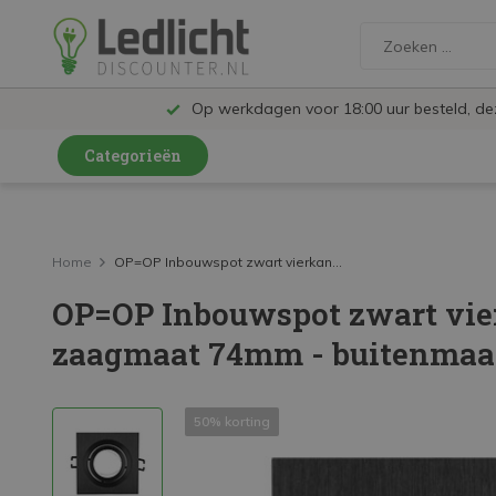
Op werkdagen voor 18:00 uur besteld, d
Categorieën
LED Lampen en Spots
LED Railspots
Home
OP=OP Inbouwspot zwart vierkan...
OP=OP Inbouwspot zwart vier
LED Panelen
zaagmaat 74mm - buitenma
LED TL
LED Plafondlampen en Wandlampen
50% korting
LED Schijnwerpers
LED High Bay lampen