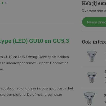
Heb jij ee
Ook voor een o
Neem direc
type (LED) GU10 en GU5.3
Ook inter
en GU10 en GU5.3 fitting. Deze spots hebben
deze inbouwspot armatuur past. Doordat de
ten.
toepasbaar zolang deze inbouwspot past in het
f systeemplafond. De afmeting van deze