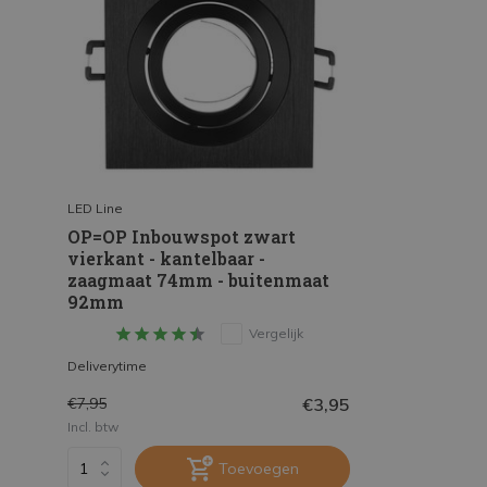
LED Line
OP=OP Inbouwspot zwart
vierkant - kantelbaar -
zaagmaat 74mm - buitenmaat
92mm
Vergelijk
Deliverytime
€3,95
€7,95
Incl. btw
Toevoegen