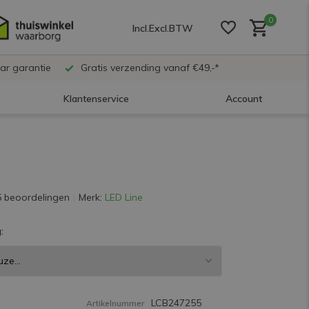
0
Incl.
Excl.
BTW
ar garantie
Gratis verzending vanaf €49,-*
Klantenservice
Account
Account aanmaken
Account aanmaken
5 beoordelingen
Merk:
LED Line
:
Account aanmaken
LCB247255
Artikelnummer