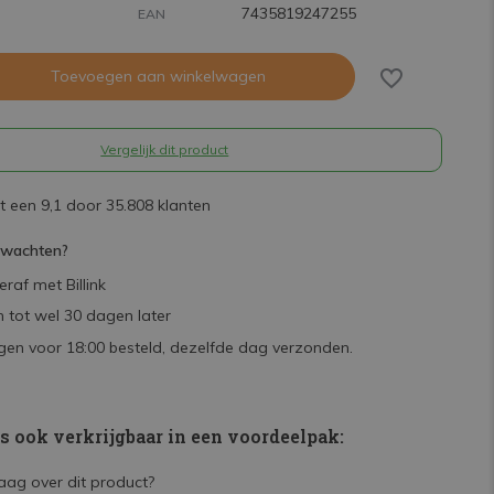
7435819247255
EAN
Toevoegen aan winkelwagen
Vergelijk dit product
 een 9,1 door 35.808 klanten
rwachten?
raf met Billink
 tot wel 30 dagen later
en voor 18:00 besteld, dezelfde dag verzonden.
is ook verkrijgbaar in een voordeelpak: