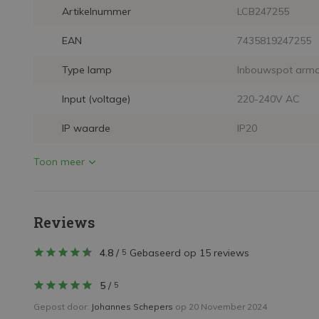
Artikelnummer
LCB247255
EAN
7435819247255
Type lamp
Inbouwspot arma
Input (voltage)
220-240V AC
IP waarde
IP20
Toon meer
Reviews
4.8
/
Gebaseerd op 15 reviews
5
5
/
5
Gepost door:
Johannes Schepers
op 20 November 2024