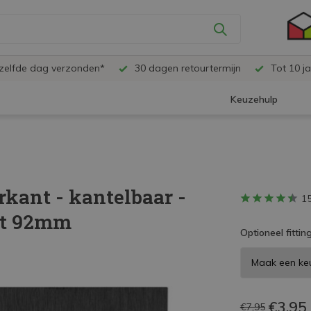
ezelfde dag verzonden*
30 dagen retourtermijn
Tot 10 ja
Keuzehulp
kant - kantelbaar -
1
at 92mm
Optioneel fitting
€3,95
€7,95