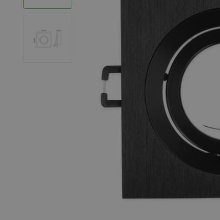
LED Strips
Decoratieve verlichting
LED Buitenverlichting
LED Noodverlichting
Installatiemateriaal
Mega Sale
Verduurzaming
LED TL verlichting