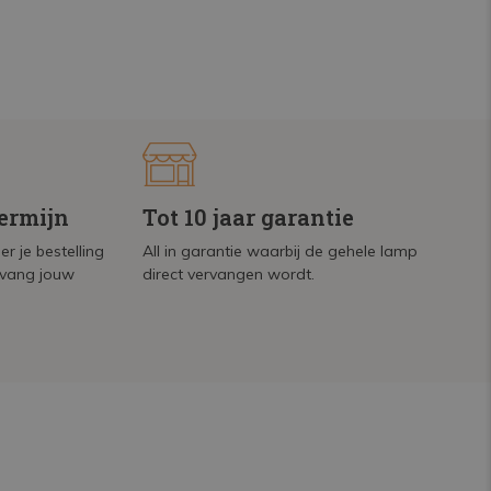
termijn
Tot 10 jaar garantie
r je bestelling
All in garantie waarbij de gehele lamp
tvang jouw
direct vervangen wordt.