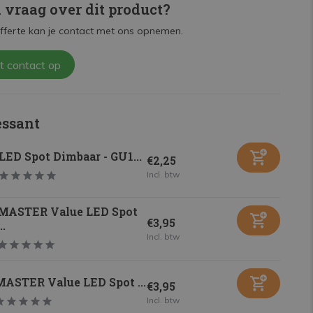
n vraag over dit product?
fferte kan je contact met ons opnemen.
t contact op
essant
LED Spot Dimbaar - GU1...
€2,25
Incl. btw
MASTER Value LED Spot
€3,95
...
Incl. btw
MASTER Value LED Spot ...
€3,95
Incl. btw