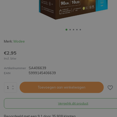
Merk:
Modee
€2,95
Incl. btw
SA406639
Artikelnummer
5999145406639
EAN
Toevoegen aan winkelwagen
Vergelijk dit product
Beoordeeld met een 9,1 door 35.808 klanten