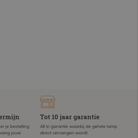
termijn
Tot 10 jaar garantie
r je bestelling
All in garantie waarbij de gehele lamp
tvang jouw
direct vervangen wordt.