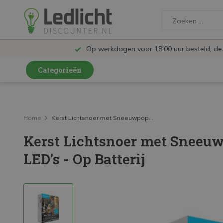
Op werkdagen voor 18:00 uur besteld, d
Categorieën
LED Lampen en Spots
LED Railspots
Home
Kerst Lichtsnoer met Sneeuwpop...
Kerst Lichtsnoer met Sneeuwp
LED Panelen
LED's - Op Batterij
LED TL
LED Plafondlampen en Wandlampen
LED Schijnwerpers
LED High Bay lampen