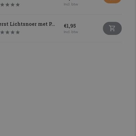
Incl. btw
rst Lichtsnoer met P...
€1,95
Incl. btw