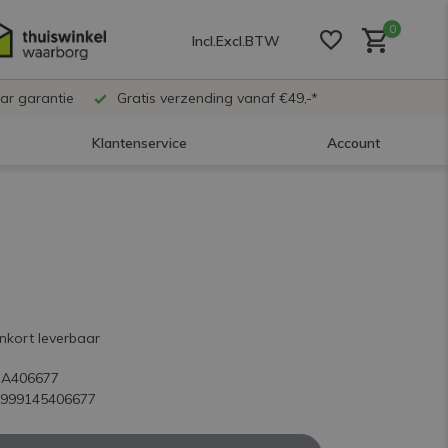
0
Incl.
Excl.
BTW
ar garantie
Gratis verzending vanaf €49,-*
Klantenservice
Account
Account aanmaken
Account aanmaken
Account aanmaken
nkort leverbaar
SA406677
5999145406677