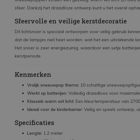
sfeer. Dankzij het draadloze ontwerp kunt u het overal oph
Sfeervolle en veilige kerstdecoratie
Dit lichtsnoer is speciaal ontworpen voor veilig gebruik binn
dat de lampjes niet heet worden, wat het een uitstekende keu
Het snoer is zeer energiezuinig, waardoor een setje batteri
kerstperiode.
Kenmerken
Vrolijk sneeuwpop thema:
10 schattige sneeuwpopfiguurt
Werkt op batterijen:
Volledig draadloos voor maximale p
Klassiek warm wit licht:
Een kleurtemperatuur van 2700K
Ideaal voor de kinderkamer:
Veilig en speels ontwerp, u
Specificaties
Lengte:
1.2 meter