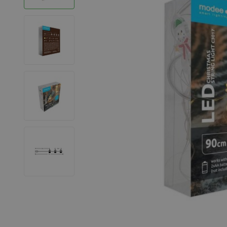
LED Strips
Decoratieve verlichting
LED Buitenverlichting
LED Noodverlichting
Installatiemateriaal
Mega Sale
Verduurzaming
LED TL verlichting