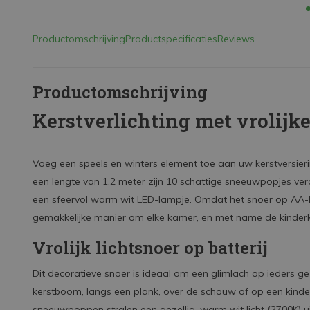
Productomschrijving
Productspecificaties
Reviews
Productomschrijving
Kerstverlichting met vrolij
Voeg een speels en winters element toe aan uw kerstversierin
een lengte van 1.2 meter zijn 10 schattige sneeuwpopjes verd
een sfeervol warm wit LED-lampje. Omdat het snoer op AA-bat
gemakkelijke manier om elke kamer, en met name de kinderk
Vrolijk lichtsnoer op batterij
Dit decoratieve snoer is ideaal om een glimlach op ieders ge
kerstboom, langs een plank, over de schouw of op een kinder
sneeuwpoppen stralen een gezellig, warm wit licht (2700K) u