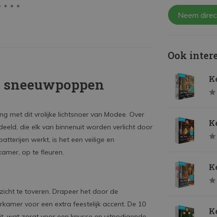
Neem direc
Ook inter
Ke
ke sneeuwpoppen
g met dit vrolijke lichtsnoer van Modee. Over
Ke
eeld, die elk van binnenuit worden verlicht door
terijen werkt, is het een veilige en
amer, op te fleuren.
Ke
zicht te toveren. Drapeer het door de
kamer voor een extra feestelijk accent. De 10
Ke
it, wat zorgt voor een knusse en uitnodigende