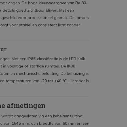
 omgevingen. De hoge
kleurweergave van Ra 80-
 details goed zichtbaar blijven. Met een
n geschikt voor professioneel gebruik. De lamp is
zorgt voor stabiel en consistent licht zonder
uur
ingen. Met een
IP65-classificatie
is de LED balk
t in vochtige of stoffige ruimtes. De
IK08
oten en mechanische belasting. De behuizing is
tegen temperaturen van
-20 tot +40 °C
. Hierdoor is
he afmetingen
 wordt aangesloten via een
kabelaansluiting
,
gte van
1545 mm
, een breedte van
60 mm
en een