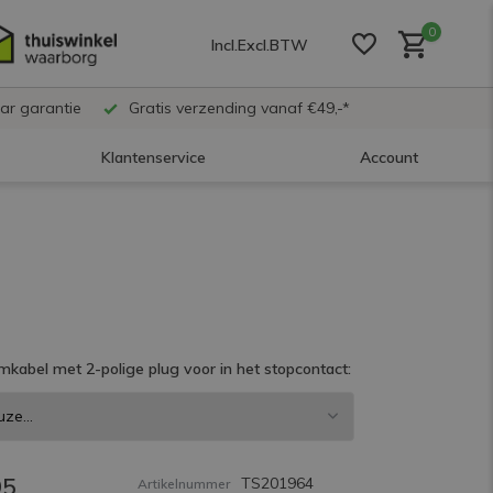
0
Incl.
Excl.
BTW
ar garantie
Gratis verzending vanaf €49,-*
Klantenservice
Account
Account aanmaken
Account aanmaken
mkabel met 2-polige plug voor in het stopcontact:
Account aanmaken
95
TS201964
Artikelnummer