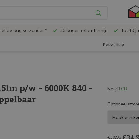
ezelfde dag verzonden*
30 dagen retourtermijn
Tot 10 ja
Keuzehulp
5lm p/w - 6000K 840 -
Merk:
LCB
oppelbaar
Optioneel stroo
€34,
€39,95