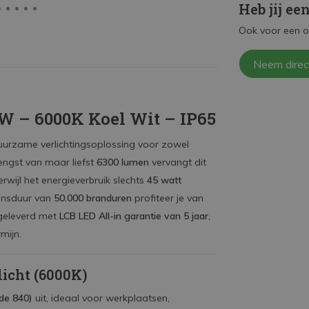
Heb jij ee
Ook voor een o
Neem direc
W – 6000K Koel Wit – IP65
uurzame verlichtingsoplossing voor zowel
rengst van maar liefst
6300 lumen
vervangt dit
terwijl het energieverbruik slechts
45 watt
vensduur van
50.000 branduren
profiteer je van
 geleverd met
LCB LED All-in garantie van 5 jaar
,
mijn.
licht (6000K)
ode 840)
uit, ideaal voor werkplaatsen,