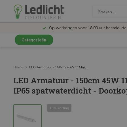
Op werkdagen voor 18:00 uur besteld, d
Categorieën
LED Lampen en Spots
LED Railspots
Home
LED Armatuur - 150cm 45W 115lm...
LED Armatuur - 150cm 45W 11
LED Panelen
IP65 spatwaterdicht - Doork
LED TL
LED Plafondlampen en Wandlampen
13% korting
LED Schijnwerpers
LED High Bay lampen