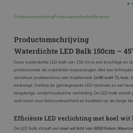
Productomschrijving
Productspecificaties
Reviews
Productomschrijving
Waterdichte LED Balk 150cm – 45
Deze waterdichte LED balk van 150 cm is een krachtige en d
professionele als industriële toepassingen. Met een lichtopb
armatuur probleemloos een traditionele
1x58 watt TL-buis
, 
bedraagt. Dankzij de geïntegreerde LED-techniek en een le
langdurige, onderhoudsarme verlichting. De LED balk wordt
wat staat voor betrouwbaarheid en kwaliteit op de lange ter
Efficiënte LED verlichting met koel wit 
De LED balk straalt een
koel wit licht van 6000 Kelvin (kleurc