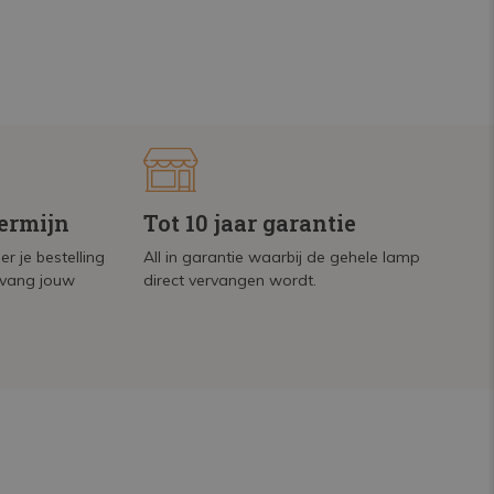
termijn
Tot 10 jaar garantie
r je bestelling
All in garantie waarbij de gehele lamp
tvang jouw
direct vervangen wordt.