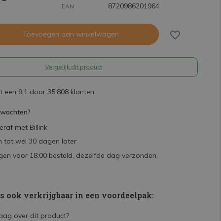
8720986201964
EAN
Toevoegen aan winkelwagen
Vergelijk dit product
 een 9,1 door 35.808 klanten
rwachten?
raf met Billink
 tot wel 30 dagen later
en voor 18:00 besteld, dezelfde dag verzonden.
is ook verkrijgbaar in een voordeelpak: