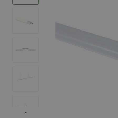
LED Strips
Decoratieve verlichting
LED Buitenverlichting
LED Noodverlichting
Installatiemateriaal
Mega Sale
Verduurzaming
LED TL verlichting