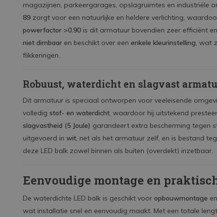
magazijnen, parkeergarages, opslagruimtes en industriële
89
zorgt voor een natuurlijke en heldere verlichting, waardoor
powerfactor >0.90
is dit armatuur bovendien zeer efficiënt e
niet dimbaar
en beschikt over een
enkele kleurinstelling
, wat 
flikkeringen.
Robuust, waterdicht en slagvast armat
Dit armatuur is speciaal ontworpen voor veeleisende omgev
volledig
stof- en waterdicht
, waardoor hij uitstekend presteer
slagvastheid (5 Joule)
garandeert extra bescherming tegen st
uitgevoerd in
wit
, net als het armatuur zelf, en is bestand 
deze LED balk zowel binnen als buiten (overdekt) inzetbaar.
Eenvoudige montage en praktisc
De waterdichte LED balk is geschikt voor
opbouwmontage
en
wat installatie snel en eenvoudig maakt. Met een totale len