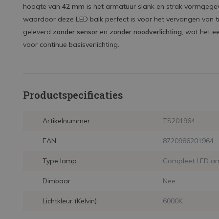
hoogte van
42 mm
is het armatuur slank en strak vormgegev
waardoor deze LED balk perfect is voor het vervangen van t
geleverd
zonder sensor
en
zonder noodverlichting
, wat het e
voor continue basisverlichting.
Productspecificaties
Artikelnummer
TS201964
EAN
8720986201964
Type lamp
Compleet LED ar
Dimbaar
Nee
Lichtkleur (Kelvin)
6000K