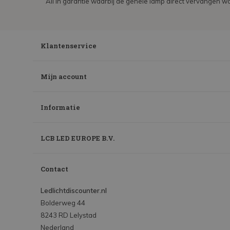
All in garantie waarbij de gehele lamp direct vervangen wo
Klantenservice
Mijn account
Informatie
LCB LED EUROPE B.V.
Contact
Ledlichtdiscounter.nl
Bolderweg 44
8243 RD Lelystad
Nederland