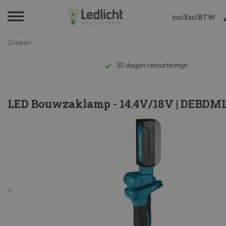
Incl.
Excl.
BTW
Home
LED Bouwzaklamp - 14.4V/18V | ...
agen retourtermijn
LED Bouwzaklamp - 14.4V/18V | DEBDM