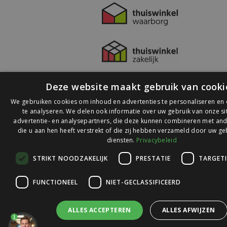
Deze website maakt gebruik van cooki
We gebruiken cookies om inhoud en advertenties te personaliseren en
te analyseren. We delen ook informatie over uw gebruik van onze s
advertentie- en analysepartners, die deze kunnen combineren met and
die u aan hen heeft verstrekt of die zij hebben verzameld door uw ge
© 2026 Ledlichtdiscounter.nl
diensten.
Privacybeleid
STRIKT NOODZAKELIJK
PRESTATIE
TARGET
Wij scoren een
9,1
op
9,1
Webwinkelkeur
FUNCTIONEEL
NIET-GECLASSIFICEERD
ALLES ACCEPTEREN
ALLES AFWIJZEN
1