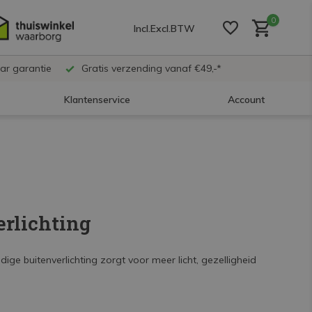
0
Incl.
Excl.
BTW
ar garantie
Gratis verzending vanaf €49,-*
Klantenservice
Account
Account aanmaken
Account aanmaken
erlichting
Account aanmaken
ge buitenverlichting zorgt voor meer licht, gezelligheid