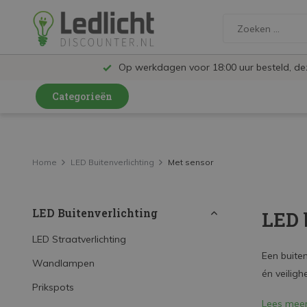
Op werkdagen voor 18:00 uur besteld, d
Categorieën
LED Lampen en Spots
LED Railspots
Home
LED Buitenverlichting
Met sensor
LED Panelen
LED Buitenverlichting
LED 
LED TL
LED Plafondlampen en Wandlampen
LED Straatverlichting
Een buiten
Wandlampen
LED Schijnwerpers
én veiligh
Prikspots
LED High Bay lampen
Lees mee