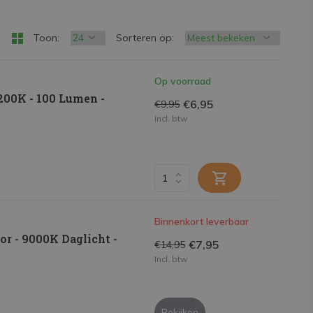
Toon:
Sorteren op:
Op voorraad
200K - 100 Lumen -
€6,95
€9,95
Incl. btw
Binnenkort leverbaar
 - 9000K Daglicht -
€7,95
€14,95
Incl. btw
Bekijken