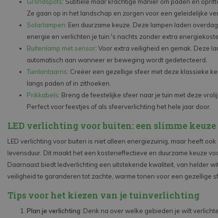
Grondspots
: Subtiele maar krachtige manier om paden en opritt
Ze gaan op in het landschap en zorgen voor een geleidelijke verl
Solarlampen
: Een duurzame keuze. Deze lampen laden overdag
energie en verlichten je tuin 's nachts zonder extra energiekost
Buitenlamp met sensor
: Voor extra veiligheid en gemak. Deze 
automatisch aan wanneer er beweging wordt gedetecteerd.
Tuinlantaarns
: Creëer een gezellige sfeer met deze klassieke ke
langs paden of in zithoeken.
Prikkabels
: Breng de feestelijke sfeer naar je tuin met deze vrolij
Perfect voor feestjes of als sfeerverlichting het hele jaar door.
LED verlichting voor buiten: een slimme keuze
LED verlichting voor buiten is niet alleen energiezuinig, maar heeft oo
levensduur. Dit maakt het een kosteneffectieve en duurzame keuze voor
Daarnaast biedt ledverlichting een uitstekende kwaliteit, van helder wit
veiligheid te garanderen tot zachte, warme tonen voor een gezellige s
Tips voor het kiezen van je tuinverlichting
Plan je verlichting
: Denk na over welke gebieden je wilt verlicht