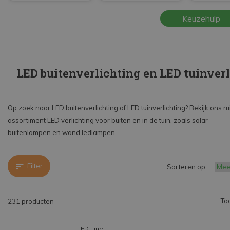
Beantwoord een paar vragen en vind de beste
Keuzehulp
lamp voor jou in LED buitenverlichting en LED tuinverlichting.
LED buitenverlichting en LED tuinver
Op zoek naar LED buitenverlichting of LED tuinverlichting? Bekijk ons r
assortiment LED verlichting voor buiten en in de tuin, zoals solar
buitenlampen en wand ledlampen.
Filter
Sorteren op:
To
231 producten
LED Line