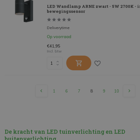
LED Wandlamp ARNE zwart - 5W 2700K - i
bewegingssensor
Deliverytime
Op voorraad
€41,95
Incl. btw
1
6
7
8
9
10
De kracht van LED tuinverlichting en LED
buitenverlichting