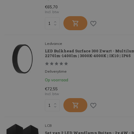
€65,70
Incl. btw
Ledvance
LED Bulkhead Surface 300 Zwart - Multil
2270lm-1400lm | 3000K-4000K | IK10 | IP65
Deliverytime
Op voorraad
€72,55
Incl. btw
LCB
Set van 2 LED Wandlamp Buiten - 2x 4W - 3