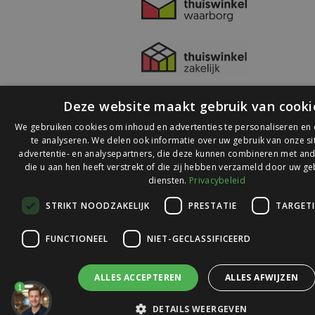
Deze website maakt gebruik van cooki
We gebruiken cookies om inhoud en advertenties te personaliseren en
te analyseren. We delen ook informatie over uw gebruik van onze s
advertentie- en analysepartners, die deze kunnen combineren met and
die u aan hen heeft verstrekt of die zij hebben verzameld door uw ge
© 2026 Ledlichtdiscounter.nl
diensten.
Privacybeleid
STRIKT NOODZAKELIJK
PRESTATIE
TARGET
Wij scoren een
9,1
op
9,1
Webwinkelkeur
FUNCTIONEEL
NIET-GECLASSIFICEERD
ALLES ACCEPTEREN
ALLES AFWIJZEN
1
DETAILS WEERGEVEN