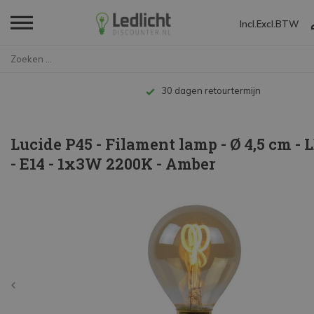
Incl.
Excl.
BTW
Home
...
Tot 10 jaar 
Lucide P45 - Filament lamp - Ø 4,5 cm - 
- E14 - 1x3W 2200K - Amber