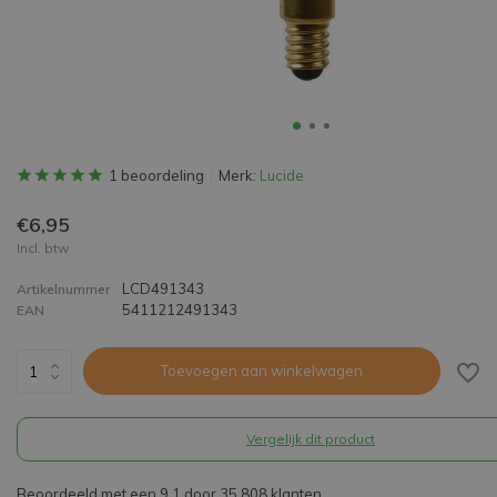
1 beoordeling
Merk:
Lucide
€6,95
Incl. btw
LCD491343
Artikelnummer
5411212491343
EAN
Toevoegen aan winkelwagen
Vergelijk dit product
Beoordeeld met een 9,1 door 35.808 klanten