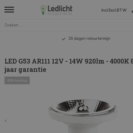
Incl.
Excl.
BTW
Home
LED G53 AR111 12V - 14W 920lm ...
Tot 10 jaar garantie
LED G53 AR111 12V - 14W 920lm - 4000K 8
jaar garantie
40% korting