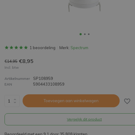
1 beoordeling
Merk:
Spectrum
€8,95
€14,95
Incl. btw
SP108959
Artikelnummer
5904433108959
EAN
Toevoegen aan winkelwagen
Vergelijk dit product
Beoordeeld met een 9,1 door 35.808 klanten