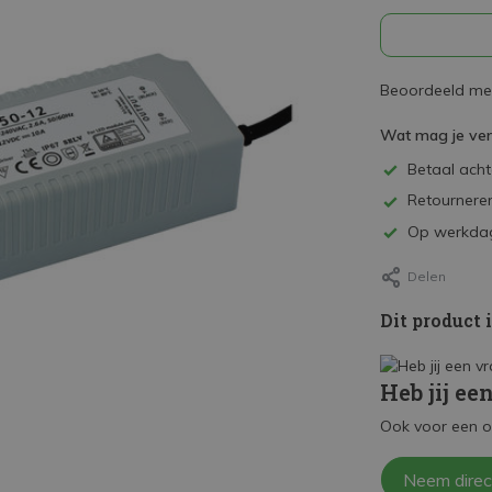
Beoordeeld met
Wat mag je ve
Betaal achte
Retourneren
Op werkdag
Delen
Dit product 
Heb jij ee
Ook voor een o
Neem direc