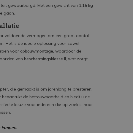
naliteit gewaarborgd. Met een gewicht van
1,15 kg
te gaan.
allatie
tor voldoende vermogen om een groot aantal
n. Het is de ideale oplossing voor zowel
worpen voor
opbouwmontage
, waardoor de
 voorzien van
beschermingsklasse II
, wat zorgt
pter, die gemaakt is om jarenlang te presteren.
it benadrukt de betrouwbaarheid en biedt u de
erfecte keuze voor iedereen die op zoek is naar
issen.
 lampen.