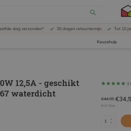
ezelfde dag verzonden*
30 dagen retourtermijn
Tot 10 ja
Keuzehulp
0W 12,5A - geschikt
1 
P67 waterdicht
€34,
€44,95
Incl. btw