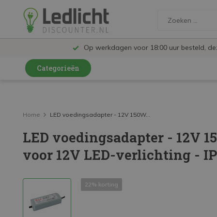
Op werkdagen voor 18:00 uur besteld, d
Categorieën
LED Lampen en Spots
LED Railspots
Home
LED voedingsadapter - 12V 150W...
LED voedingsadapter - 12V 15
LED Panelen
voor 12V LED-verlichting - I
LED TL
LED Plafondlampen en Wandlampen
22% korting
LED Schijnwerpers
LED High Bay lampen