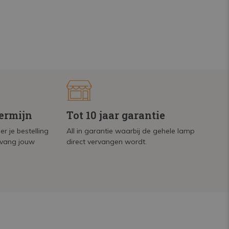
termijn
Tot 10 jaar garantie
r je bestelling
All in garantie waarbij de gehele lamp
tvang jouw
direct vervangen wordt.