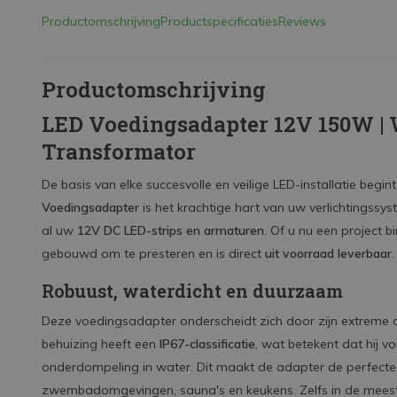
Productomschrijving
Productspecificaties
Reviews
Productomschrijving
LED Voedingsadapter 12V 150W | 
Transformator
De basis van elke succesvolle en veilige LED-installatie be
Voedingsadapter
is het krachtige hart van uw verlichtingssy
al uw
12V DC LED-strips en armaturen
. Of u nu een project b
gebouwd om te presteren en is direct
uit voorraad leverbaar
.
Robuust, waterdicht en duurzaam
Deze voedingsadapter onderscheidt zich door zijn extreme
behuizing heeft een
IP67-classificatie
, wat betekent dat hij v
onderdompeling in water. Dit maakt de adapter de perfecte
zwembadomgevingen, sauna's en keukens. Zelfs in de mees