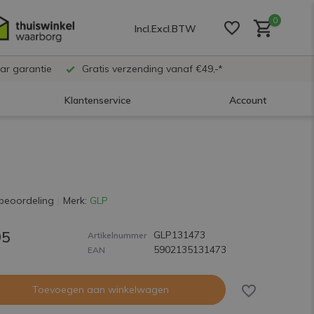
0
Incl.
Excl.
BTW
ar garantie
Gratis verzending vanaf €49,-*
Klantenservice
Account
Account aanmaken
Account aanmaken
beoordeling
Merk:
GLP
95
GLP131473
Account aanmaken
Artikelnummer
5902135131473
EAN
Toevoegen aan winkelwagen