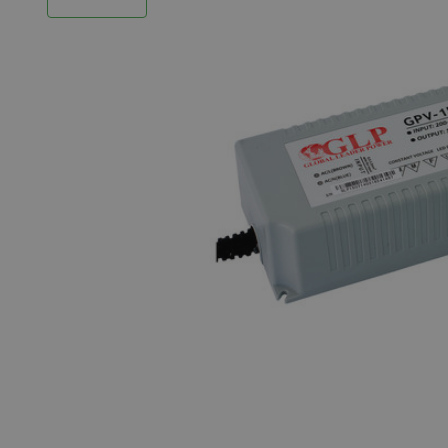
LED Strips
Decoratieve verlichting
LED Buitenverlichting
LED Noodverlichting
Installatiemateriaal
Mega Sale
Verduurzaming
LED TL verlichting