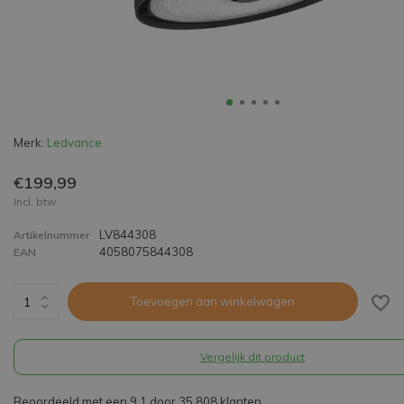
Merk:
Ledvance
€199,99
Incl. btw
LV844308
Artikelnummer
4058075844308
EAN
Toevoegen aan winkelwagen
Vergelijk dit product
Beoordeeld met een 9,1 door 35.808 klanten