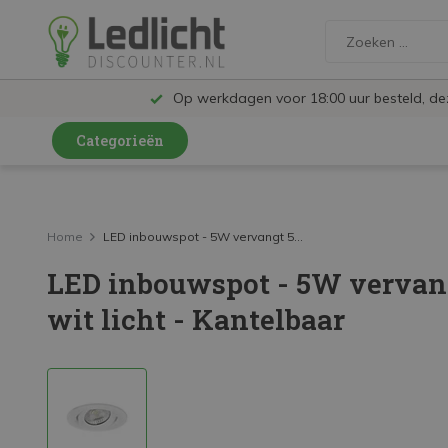
Op werkdagen voor 18:00 uur besteld, d
Categorieën
LED Lampen en Spots
LED Railspots
Home
LED inbouwspot - 5W vervangt 5...
LED inbouwspot - 5W vervan
LED Panelen
wit licht - Kantelbaar
LED TL
LED Plafondlampen en Wandlampen
LED Schijnwerpers
LED High Bay lampen