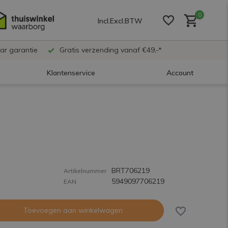
0
Incl.
Excl.
BTW
ar garantie
Gratis verzending vanaf €49,-*
Klantenservice
Account
Account aanmaken
Account aanmaken
BRT706219
Account aanmaken
Artikelnummer
5949097706219
EAN
Toevoegen aan winkelwagen