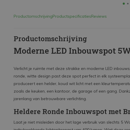
Productomschrijving
Productspecificaties
Reviews
Productomschrijving
Moderne LED Inbouwspot 5
Verlicht je ruimte met deze strakke en moderne LED inbouwsp
ronde, witte design past deze spot perfect in elk systeempl
produceert een helder, koud wit licht met een kleurtemperatu
zoals de keuken, een kantoor, de garage of een gang. Dankzi
jarenlang van betrouwbare verlichting.
Heldere Ronde Inbouwspot met B
Laat je niet misleiden door het lage verbruik van slechts 5 W
indrukwekkende lichtopbrengst van 400 lumen. Wat deze ron