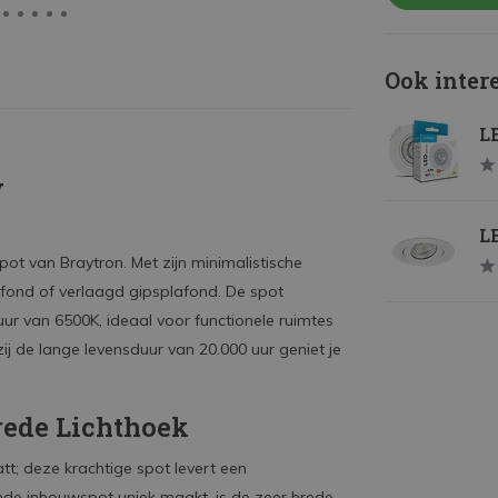
Ook inter
LE
W
LE
ot van Braytron. Met zijn minimalistische
afond of verlaagd gipsplafond. De spot
ur van 6500K, ideaal voor functionele ruimtes
j de lange levensduur van 20.000 uur geniet je
rede Lichthoek
att; deze krachtige spot levert een
de inbouwspot uniek maakt, is de zeer brede