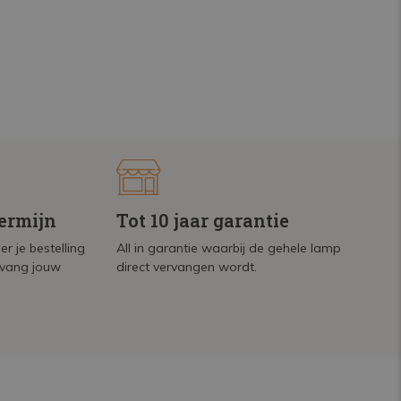
termijn
Tot 10 jaar garantie
r je bestelling
All in garantie waarbij de gehele lamp
tvang jouw
direct vervangen wordt.