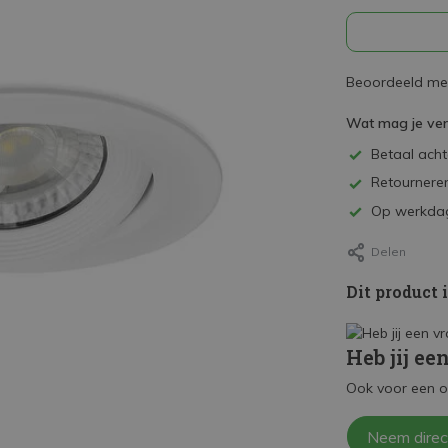
Beoordeeld met
Wat mag je ve
Betaal achte
Retourneren
Op werkdag
Delen
Dit product 
Heb jij ee
Ook voor een o
Neem direc