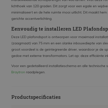
lichthoek van 120 graden. Dit zorgt voor een egale en wijdv
minimaliseert en de hele ruimte mooi uitlicht. Dit maakt hem
gerichte accentverlichting.
Eenvoudig te installeren LED Plafondsp
Deze LED plafondspot is ontworpen voor maximaal install
(zaagmaat) van 75 mm en een slanke inbouwdiepte van slecht
groot voordeel is de geïntegreerde driver, waardoor je de s
gedoe met externe transformators. Let op: deze efficiënte i
Voor een gedetailleerd installatieschema en alle technische s
Braytron
raadplegen.
Productspecificaties