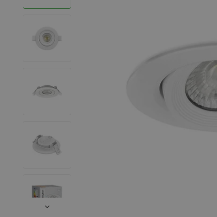
LED Strips
Decoratieve verlichting
LED Buitenverlichting
LED Noodverlichting
Installatiemateriaal
Mega Sale
Verduurzaming
LED TL verlichting