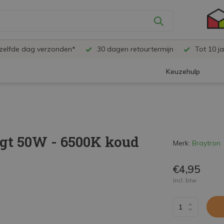
ezelfde dag verzonden*
30 dagen retourtermijn
Tot 10 ja
Keuzehulp
gt 50W - 6500K koud
Merk:
Braytron
€4,95
Incl. btw