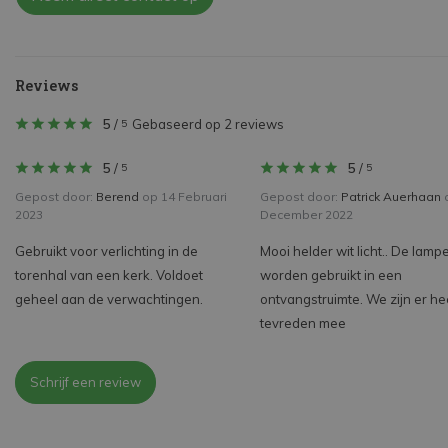
Reviews
5
/
Gebaseerd op 2 reviews
5
5
/
5
/
5
5
Gepost door:
Berend
op 14 Februari
Gepost door:
Patrick Auerhaan
2023
December 2022
Gebruikt voor verlichting in de
Mooi helder wit licht.. De lamp
torenhal van een kerk. Voldoet
worden gebruikt in een
geheel aan de verwachtingen.
ontvangstruimte. We zijn er he
tevreden mee
Schrijf een review