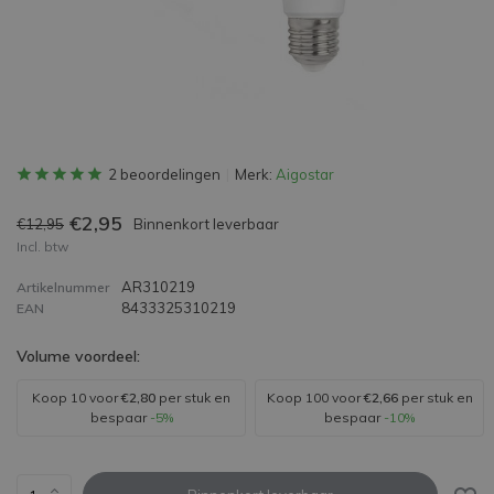
2 beoordelingen
Merk:
Aigostar
€2,95
€12,95
Binnenkort leverbaar
Incl. btw
AR310219
Artikelnummer
8433325310219
EAN
Volume voordeel:
Koop 10 voor
€2,80
per stuk en
Koop 100 voor
€2,66
per stuk en
bespaar
-5%
bespaar
-10%