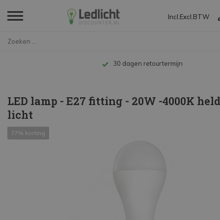
Incl.
Excl.
BTW
Home
LED lamp - E27 fitting - 20W -...
Tot 10 jaar garantie
LED lamp - E27 fitting - 20W -4000K hel
licht
77% korting