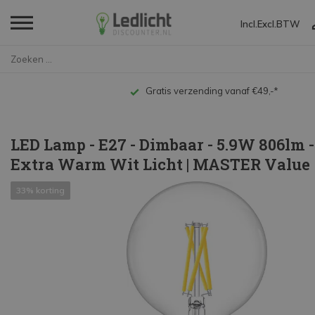
Incl.
Excl.
BTW
Home
LED Lamp - E27 - Dimbaar - 5.9...
Gratis verzending vanaf €49,-*
LED Lamp - E27 - Dimbaar - 5.9W 806lm 
Extra Warm Wit Licht | MASTER Value
33% korting