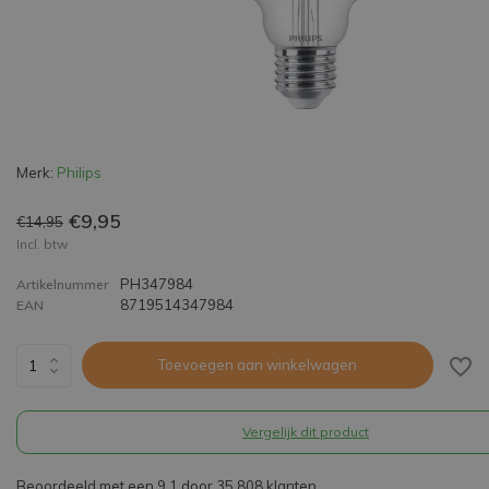
Merk:
Philips
€9,95
€14,95
Incl. btw
PH347984
Artikelnummer
8719514347984
EAN
Toevoegen aan winkelwagen
Vergelijk dit product
Beoordeeld met een 9,1 door 35.808 klanten