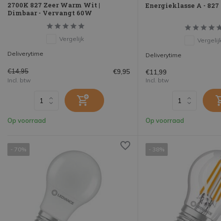
2700K 827 Zeer Warm Wit |
Energieklasse A - 827 
Dimbaar - Vervangt 60W
Vergelijk
Vergelij
Deliverytime
Deliverytime
€14,95
€9,95
€11,99
Incl. btw
Incl. btw
Op voorraad
Op voorraad
- 70%
- 38%