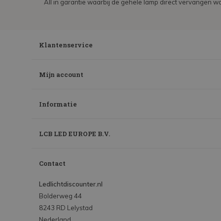
All in garantie waarbij de gehele lamp direct vervangen wo
Klantenservice
Mijn account
Informatie
LCB LED EUROPE B.V.
Contact
Ledlichtdiscounter.nl
Bolderweg 44
8243 RD Lelystad
Nederland