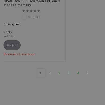
OP=OP 5W LED lichtbron 4x11cm 3
standen memory
Vergelijk
Deliverytime
€9,95
Incl. btw
Bekijken
Binnenkort leverbaar
1
2
3
4
5