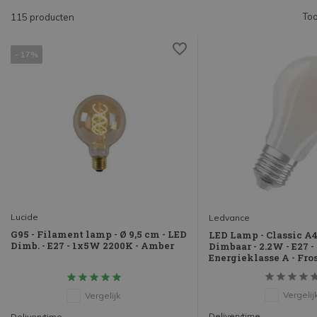
Too
115 producten
- 17%
Lucide
Ledvance
G95 - Filament lamp - Ø 9,5 cm - LED
LED Lamp - Classic A4
Dimb. - E27 - 1x5W 2200K - Amber
Dimbaar - 2.2W - E27 -
Energieklasse A - Fros
Vergelij
Vergelijk
Deliverytime
Deliverytime