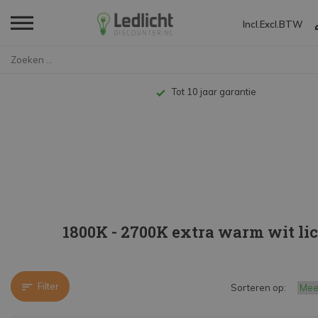
Incl.
Excl.
BTW
Home
LED Lampen en Spots
E27 Lamp
1800K - 2700K extra warm w
Tot 10 jaar garantie
1800K - 2700K extra warm wit li
Filter
Sorteren op: