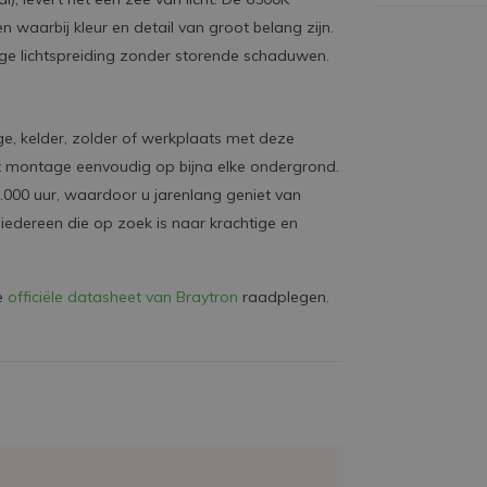
en waarbij kleur en detail van groot belang zijn.
ige lichtspreiding zonder storende schaduwen.
e, kelder, zolder of werkplaats met deze
kt montage eenvoudig op bijna elke ondergrond.
.000 uur, waardoor u jarenlang geniet van
 iedereen die op zoek is naar krachtige en
de
officiële datasheet van Braytron
raadplegen.