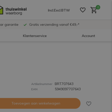
0
Incl.
Excl.
BTW
ar garantie
Gratis verzending vanaf €49,-*
Klantenservice
Account
Account aanmaken
Account aanmaken
BRT707643
Account aanmaken
Artikelnummer
5949097707643
EAN
Toevoegen aan winkelwagen