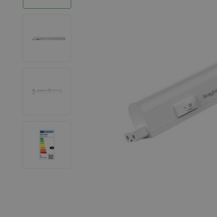
LED Strips
Decoratieve verlichting
LED Buitenverlichting
LED Noodverlichting
Installatiemateriaal
Mega Sale
Verduurzaming
LED TL verlichting