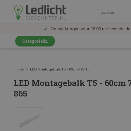
Op werkdagen voor 18:00 uur besteld, d
Categorieën
LED Lampen en Spots
LED Railspots
Home
LED Montagebalk T5 - 60cm 7W 1...
LED Montagebalk T5 - 60cm 
LED Panelen
865
LED TL
LED Plafondlampen en Wandlampen
LED Schijnwerpers
LED High Bay lampen