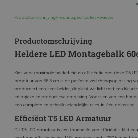
Productomschrijving
Productspecificaties
Reviews
Productomschrijving
Heldere LED Montagebalk 6
Kies voor maximale helderheid en efficiëntie met deze T5 LE
armatuur van 58.5 cm is de perfecte verlichtingsoplossing vo
produceert een zeer helder, daglicht wit licht met een kleu
energieke en productieve omgeving. Voorzien van een handige
een complete en gebruiksvriendelijke alles-in-één oplossing.
Efficiënt T5 LED Armatuur
Dit T5 LED armatuur is een toonbeeld van efficiëntie. Met een
een hoge efficiëntie van 110 lumen per watt (780 lumen totaal