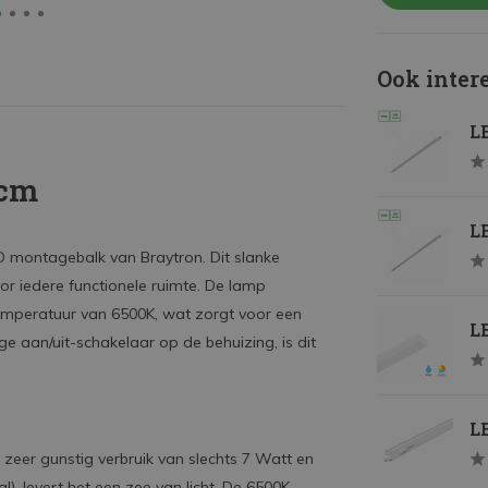
Ook inter
L
0cm
L
D montagebalk van Braytron. Dit slanke
or iedere functionele ruimte. De lamp
rtemperatuur van 6500K, wat zorgt voor een
LE
 aan/uit-schakelaar op de behuizing, is dit
LE
 zeer gunstig verbruik van slechts 7 Watt en
), levert het een zee van licht. De 6500K