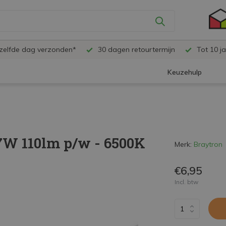
ezelfde dag verzonden*
30 dagen retourtermijn
Tot 10 ja
Keuzehulp
7W 110lm p/w - 6500K
Merk:
Braytron
€6,95
Incl. btw