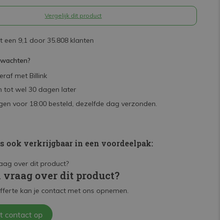
Vergelijk dit product
 een 9,1 door 35.808 klanten
rwachten?
raf met Billink
 tot wel 30 dagen later
en voor 18:00 besteld, dezelfde dag verzonden.
is ook verkrijgbaar in een voordeelpak:
n vraag over dit product?
fferte kan je contact met ons opnemen.
t contact op