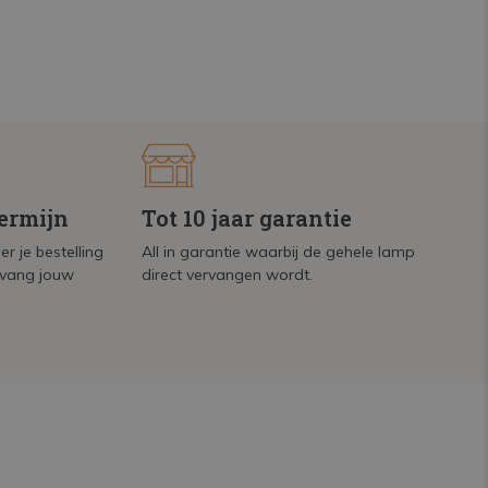
termijn
Tot 10 jaar garantie
r je bestelling
All in garantie waarbij de gehele lamp
tvang jouw
direct vervangen wordt.