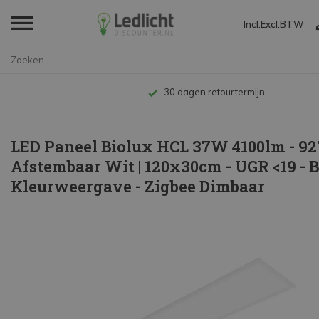
Incl.
Excl.
BTW
Home
LED Paneel Biolux HCL 37W 4100...
agen retourtermijn
LED Paneel Biolux HCL 37W 4100lm - 92
Afstembaar Wit | 120x30cm - UGR <19 - B
Kleurweergave - Zigbee Dimbaar