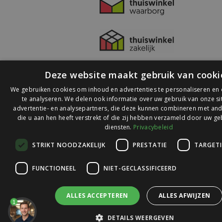
Deze website maakt gebruik van cooki
We gebruiken cookies om inhoud en advertenties te personaliseren en
te analyseren. We delen ook informatie over uw gebruik van onze s
advertentie- en analysepartners, die deze kunnen combineren met and
die u aan hen heeft verstrekt of die zij hebben verzameld door uw ge
© 2026 Ledlichtdiscounter.nl
diensten.
Privacybeleid
STRIKT NOODZAKELIJK
PRESTATIE
TARGET
Wij scoren een
9,1
op
9,1
Webwinkelkeur
FUNCTIONEEL
NIET-GECLASSIFICEERD
ALLES ACCEPTEREN
ALLES AFWIJZEN
1
DETAILS WEERGEVEN