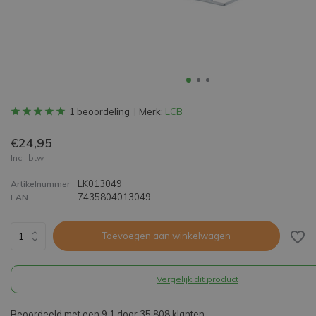
1 beoordeling
Merk:
LCB
€24,95
Incl. btw
LK013049
Artikelnummer
7435804013049
EAN
Toevoegen aan winkelwagen
Vergelijk dit product
Beoordeeld met een 9,1 door 35.808 klanten