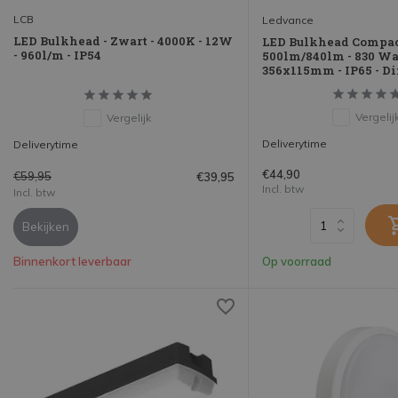
LCB
Ledvance
LED Bulkhead - Zwart - 4000K - 12W
LED Bulkhead Compa
- 960l/m - IP54
500lm/840lm - 830 Wa
356x115mm - IP65 - D
Vergelij
Vergelijk
Deliverytime
Deliverytime
€44,90
€59,95
€39,95
Incl. btw
Incl. btw
Bekijken
Binnenkort leverbaar
Op voorraad