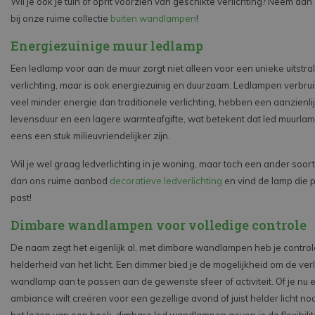
Wil je ook je tuin of oprit voorzien van geschikte verlichting? Neem dan
bij onze ruime collectie
buiten wandlampen
!
Energiezuinige muur ledlamp
Een ledlamp voor aan de muur zorgt niet alleen voor een unieke uitstrali
verlichting, maar is ook energiezuinig en duurzaam. Ledlampen verbru
veel minder energie dan traditionele verlichting, hebben een aanzienli
levensduur en een lagere warmteafgifte, wat betekent dat led muurla
eens een stuk milieuvriendelijker zijn.
Wil je wel graag ledverlichting in je woning, maar toch een ander soort
dan ons ruime aanbod
decoratieve ledverlichting
en vind de lamp die pe
past!
Dimbare wandlampen voor volledige controle
De naam zegt het eigenlijk al, met dimbare wandlampen heb je control
helderheid van het licht. Een dimmer bied je de mogelijkheid om de verl
wandlamp aan te passen aan de gewenste sfeer of activiteit. Of je nu
ambiance wilt creëren voor een gezellige avond of juist helder licht no