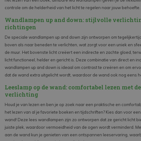
het lezen van een boek, dimbare led wandlampen geven je de flexibilite
controle om de helderheid van het licht te regelen naar jouw behoefte.
Wandlampen up and down: stijlvolle verlichti
richtingen
De speciale wandlampen up and down zijn ontworpen om tegelijkertij
boven als naar beneden te verlichten, wat zorgt voor een uniek en sfee
de muur. Het bovenste licht creëert een indirecte en zachte gloed, terw
licht functioneel, helder en gericht is. Deze combinatie van direct en ind
wandlampen up and down is ideaal om contrast te creëren en om ervo
dat de wand extra uitgelicht wordt, waardoor de wand ook nog eens hog
Leeslamp op de wand: comfortabel lezen met de 
verlichting
Houd je van lezen en ben je op zoek naar een praktische en comforta
het lezen van al je favoriete boeken en tijdschriften? Kies dan voor ee
wand! Deze lees wandlampen zijn zo ontworpen dat ze gericht licht b
juiste plek, waardoor vermoeidheid van de ogen wordt verminderd. M
aan de wand kun je genieten van een ontspannen leeservaring, waarbij