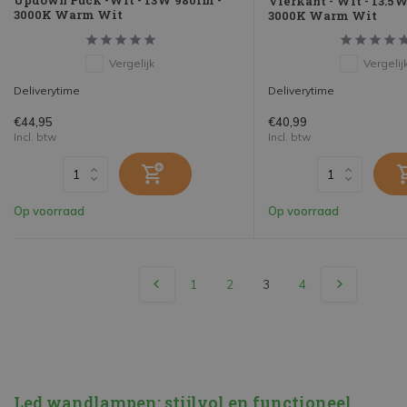
Updown Puck -Wit - 13W 980lm -
Vierkant - Wit - 13.5
3000K Warm Wit
3000K Warm Wit
Vergelijk
Vergelij
Deliverytime
Deliverytime
€44,95
€40,99
Incl. btw
Incl. btw
Op voorraad
Op voorraad
1
2
3
4
Led wandlampen: stijlvol en functioneel