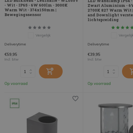
LED Bulkhead - Ledinaire - WL055V
LED Wandlamp IP54 -
- Wit - IP65 - 6W 600lm - 3000K
Zwart Aluminium - 
Warm Wit - 374x150mm |
2700K 827 Warm Wit |
Bewegingssensor
and Downlight verste
lichtspreiding
Vergelijk
Vergelij
Deliverytime
Deliverytime
€59,95
€39,95
Incl. btw
Incl. btw
Op voorraad
Op voorraad