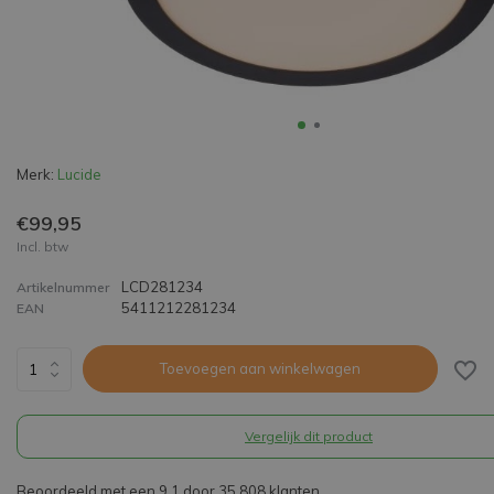
Merk:
Lucide
€99,95
Incl. btw
LCD281234
Artikelnummer
5411212281234
EAN
Toevoegen aan winkelwagen
Vergelijk dit product
Beoordeeld met een 9,1 door 35.808 klanten