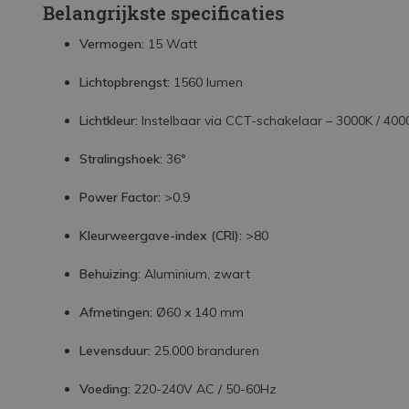
Belangrijkste specificaties
Vermogen:
15 Watt
Lichtopbrengst:
1560 lumen
Lichtkleur:
Instelbaar via CCT-schakelaar – 3000K / 400
Stralingshoek:
36°
Power Factor:
>0.9
Kleurweergave-index (CRI):
>80
Behuizing:
Aluminium, zwart
Afmetingen:
Ø60 x 140 mm
Levensduur:
25.000 branduren
Voeding:
220-240V AC / 50-60Hz