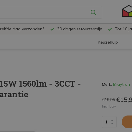
ezelfde dag verzonden*
30 dagen retourtermijn
Tot 10 ja
Keuzehulp
 15W 1560lm - 3CCT -
Merk:
Braytron
arantie
€15,
€19,95
Incl. btw