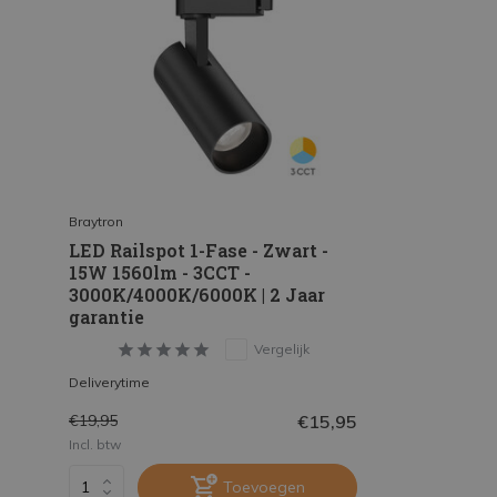
Braytron
LED Railspot 1-Fase - Zwart -
15W 1560lm - 3CCT -
3000K/4000K/6000K | 2 Jaar
garantie
Vergelijk
Deliverytime
€15,95
€19,95
Incl. btw
Toevoegen