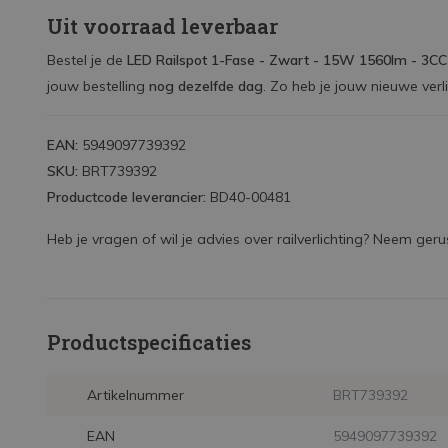
Uit voorraad leverbaar
Bestel je de
LED Railspot 1-Fase - Zwart - 15W 1560lm - 3C
jouw bestelling
nog dezelfde dag
. Zo heb je jouw nieuwe verli
EAN:
5949097739392
SKU:
BRT739392
Productcode leverancier:
BD40-00481
Heb je vragen of wil je advies over railverlichting? Neem ger
Productspecificaties
Artikelnummer
BRT739392
EAN
5949097739392