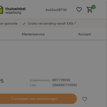
0
Incl.
Excl.
BTW
ar garantie
Gratis verzending vanaf €49,-*
Klantenservice
Account
Account aanmaken
Account aanmaken
95
BRT739392
Account aanmaken
Artikelnummer
5949097739392
EAN
Toevoegen aan winkelwagen