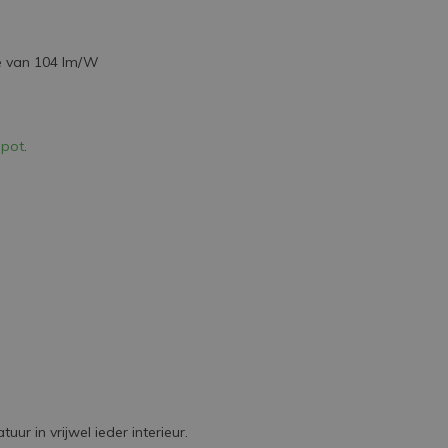
e van 104 lm/W
spot
.
r in vrijwel ieder interieur.