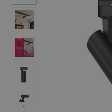
LED Strips
Decoratieve verlichting
LED Buitenverlichting
LED Noodverlichting
Installatiemateriaal
Mega Sale
Verduurzaming
LED TL verlichting