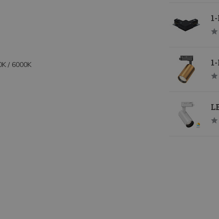
1-
1-
0K / 6000K
LE