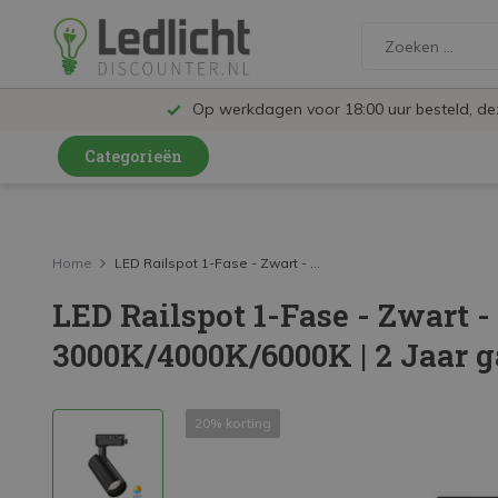
Op werkdagen voor 18:00 uur besteld, d
Categorieën
LED Lampen en Spots
LED Railspots
Home
LED Railspot 1-Fase - Zwart - ...
LED Railspot 1-Fase - Zwart -
LED Panelen
3000K/4000K/6000K | 2 Jaar g
LED TL
LED Plafondlampen en Wandlampen
20% korting
LED Schijnwerpers
LED High Bay lampen