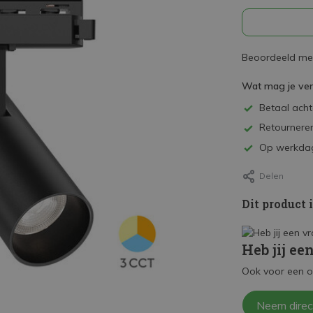
Beoordeeld met
Wat mag je ve
Betaal achte
Retourneren
Op werkdag
Delen
Dit product 
Heb jij ee
Ook voor een o
Neem direc