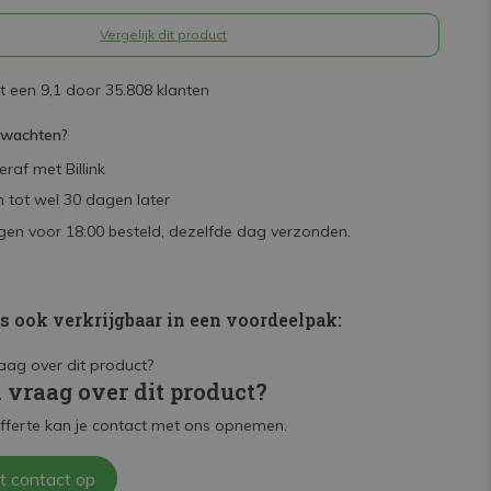
Vergelijk dit product
 een 9,1 door 35.808 klanten
rwachten?
raf met Billink
 tot wel 30 dagen later
en voor 18:00 besteld, dezelfde dag verzonden.
is ook verkrijgbaar in een voordeelpak:
n vraag over dit product?
fferte kan je contact met ons opnemen.
t contact op