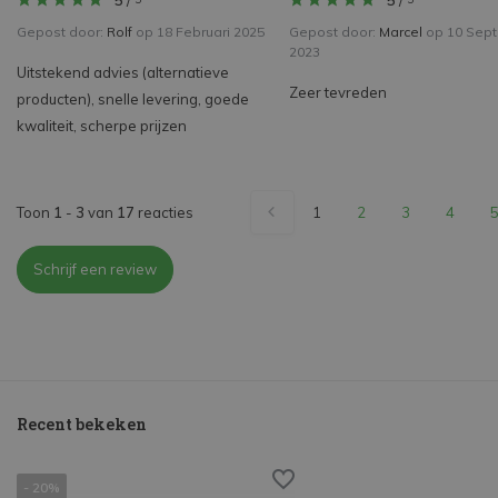
5
/
5
/
Gepost door:
Rolf
op 18 Februari 2025
Gepost door:
Marcel
op 10 Sep
2023
Uitstekend advies (alternatieve
Zeer tevreden
producten), snelle levering, goede
kwaliteit, scherpe prijzen
Toon
1
-
3
van
17
reacties
1
2
3
4
Schrijf een review
Recent bekeken
- 20%