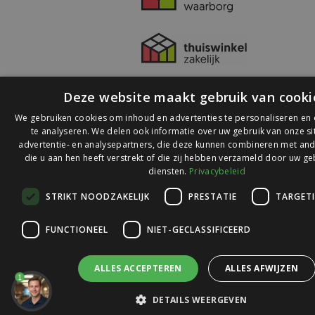
Deze website maakt gebruik van cooki
We gebruiken cookies om inhoud en advertenties te personaliseren en
te analyseren. We delen ook informatie over uw gebruik van onze s
advertentie- en analysepartners, die deze kunnen combineren met and
die u aan hen heeft verstrekt of die zij hebben verzameld door uw ge
© 2026 Ledlichtdiscounter.nl
diensten.
Privacybeleid
STRIKT NOODZAKELIJK
PRESTATIE
TARGET
Wij scoren een
9,1
op
9,1
Webwinkelkeur
FUNCTIONEEL
NIET-GECLASSIFICEERD
ALLES ACCEPTEREN
ALLES AFWIJZEN
1
DETAILS WEERGEVEN