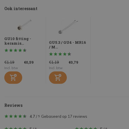
Ook interessant
GU10 fitting -
GU5.3 / GU4 - MR16
keramis...
/ M...
€0,59
€0,79
€1,19
€1,19
Incl. btw
Incl. btw
Reviews
4.7
/
Gebaseerd op 17 reviews
5
5
5