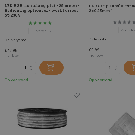
LED RGB lichtslang plat - 25 meter -
LED Strip aansluitsnoe
Bediening optioneel - werkt direct
2x0.35mm²
op 230V
Vergelij
Vergelijk
Deliverytime
Deliverytime
€0,99
€72,95
Incl. btw
Incl. btw
Op voorraad
Op voorraad