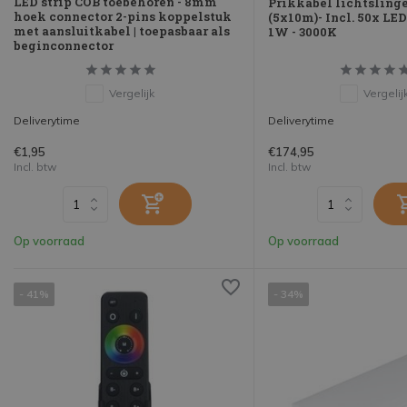
LED strip COB toebehoren - 8mm
Prikkabel lichtsling
hoek connector 2-pins koppelstuk
(5x10m)- Incl. 50x LE
met aansluitkabel | toepasbaar als
1W - 3000K
beginconnector
Vergelijk
Vergelij
Deliverytime
Deliverytime
€1,95
€174,95
Incl. btw
Incl. btw
Op voorraad
Op voorraad
- 41%
- 34%