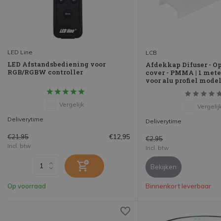
LED Line
LCB
LED Afstandsbediening voor
Afdekkap Difuser - O
RGB/RGBW controller
cover - PMMA | 1 mete
voor alu profiel model
Vergelijk
Vergelij
Deliverytime
Deliverytime
€21,95
€12,95
€2,95
Incl. btw
Incl. btw
Bekijken
Op voorraad
Binnenkort leverbaar