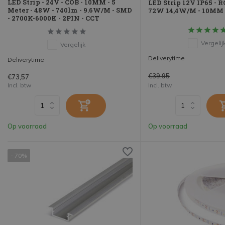
LED Strip - 24V - COB - 10MM - 5
LED Strip 12V IP65 - R
Meter - 48W - 740lm - 9.6W/M - SMD
72W 14,4W/M - 10MM 
- 2700K-6000K - 2PIN - CCT
Vergelij
Vergelijk
Deliverytime
Deliverytime
€39,95
€73,57
Incl. btw
Incl. btw
Op voorraad
Op voorraad
- 70%