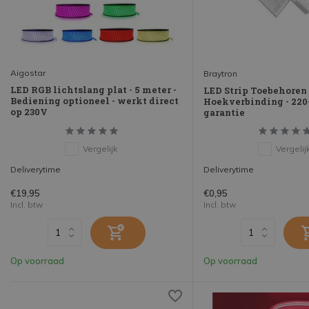
Aigostar
Braytron
LED RGB lichtslang plat - 5 meter -
LED Strip Toebehoren -
Bediening optioneel - werkt direct
Hoekverbinding - 220-
op 230V
garantie
Vergelijk
Vergelij
Deliverytime
Deliverytime
€19,95
€0,95
Incl. btw
Incl. btw
Op voorraad
Op voorraad