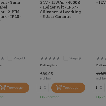
oren - 8mm
24V - 11W/m - 4000K
- 12
abel
- Helder Wit - IP67 -
or - 2-PIN
Siliconen Afwerking
tuk - IP20 -
- 5 Jaar Garantie
V
Vergelijk
Vergelijk
me
Deliverytime
Delive
€89,95
€24,9
Incl. btw
Incl. b
Toevoegen
Toevoegen
aad
Op voorraad
Op vo