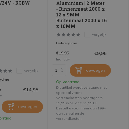
V/24V - RGBW
Aluminium | 2 Meter
- Binnenmaat 2000 x
12 x 9MM -
Buitenmaat 2000 x 16
x 10MM
Vergelijk
Deliverytime
€9,95
€19,95
Incl. btw
Toevoegen
Vergelijk
rytime
Op voorraad
Dit artikel wordt verstuurd met
€14,95
5
speciaal vracht.
tw
Verzendkosten bedragen €
19,95 in NL en € 29,95 BE.
Toevoegen
Bestelt u voor meer dan 199,-
dan vervallen de
orraad
verzendkosten.