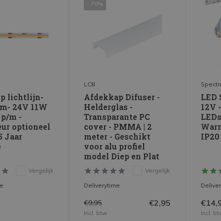
- 70%
LCB
Spect
p lichtlijn-
Afdekkap Difuser -
LED S
mm- 24V 11W
Helderglas -
12V 
 p/m -
Transparante PC
LEDs
eur optioneel
cover - PMMA | 2
Warm
 5 Jaar
meter - Geschikt
IP20 
e
voor alu profiel
model Diep en Plat
Vergelijk
Vergelijk
me
Deliverytime
Delive
€2,95
€14,
€9,95
Incl. btw
Incl. b