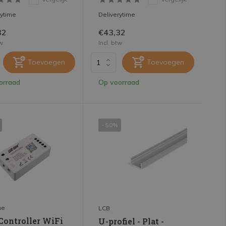
rytime
Deliverytime
32
€43,32
tw
Incl. btw
Toevoegen
Toevoegen
orraad
Op voorraad
- 50%
ne
LCB
Controller WiFi
U-profiel - Plat -