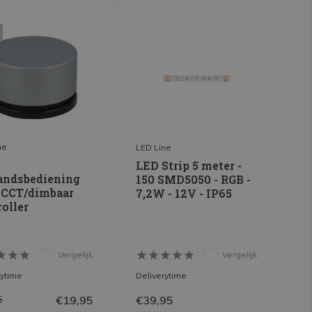
ne
LED Line
LED Strip 5 meter -
andsbediening
150 SMD5050 - RGB -
 CCT/dimbaar
7,2W - 12V - IP65
oller
Vergelijk
Vergelijk
rytime
Deliverytime
€19,95
€39,95
5