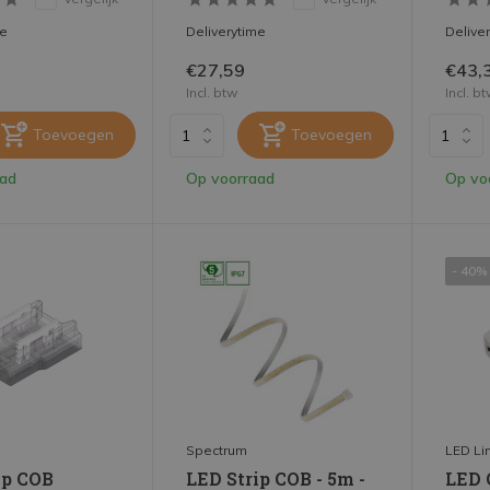
me
Deliverytime
Delive
€27,59
€43,
Incl. btw
Incl. b
Toevoegen
Toevoegen
aad
Op voorraad
Op vo
- 40%
Spectrum
LED Li
ip COB
LED Strip COB - 5m -
LED 