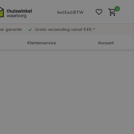
0
Incl.
Excl.
BTW
ar garantie
Gratis verzending vanaf €49,-*
Klantenservice
Account
Account aanmaken
Account aanmaken
Account aanmaken