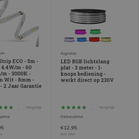
rum
Aigostar
trip ECO - 5m -
LED RGB lichtslang
- 4.4W/m - 60
plat - 3 meter - 1-
/m - 3000K -
knops bediening -
 Wit - 8mm -
werkt direct op 230V
- 2 Jaar Garantie
Vergelijk
Vergelijk
rytime
Deliverytime
95
€12,95
tw
Incl. btw