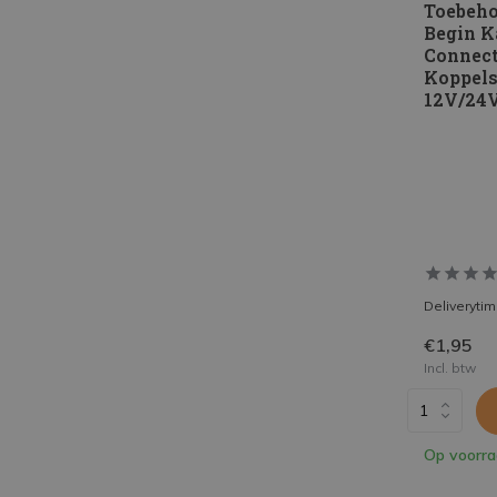
Toebeh
Begin K
Connect
Koppels
12V/24
Deliveryti
€1,95
Incl. btw
Op voorr