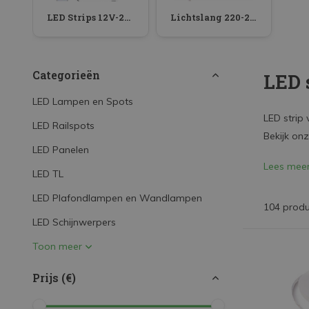
LED Strips
LED Strips 12V-24V
Lichtslang 220-230V
Decoratieve verlichting
LED Buitenverlichting
Categorieën
LED 
LED Noodverlichting
LED Lampen en Spots
Installatiemateriaal
LED strip 
LED Railspots
Mega Sale
Bekijk onz
LED Panelen
Verduurzaming
Lees mee
LED TL
LED TL verlichting
LED Plafondlampen en Wandlampen
104 prod
LED Schijnwerpers
Toon meer
Prijs (€)