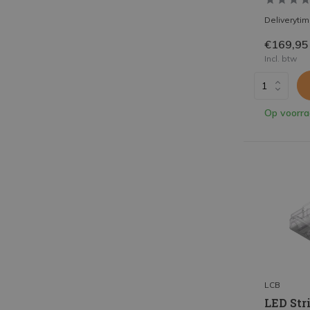
Deliveryti
€169,95
Incl. btw
Op voorr
LCB
LED Str