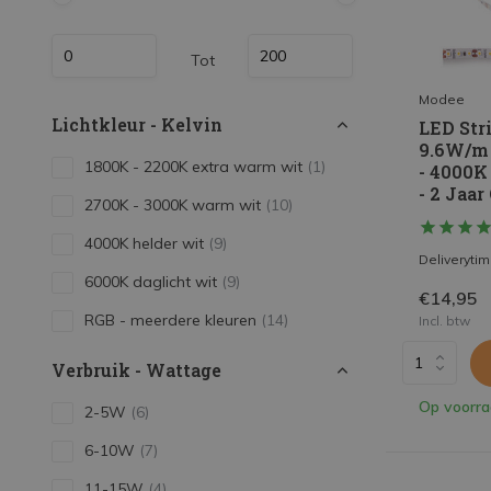
Tot
Modee
Lichtkleur - Kelvin
LED Stri
9.6W/m 
1800K - 2200K extra warm wit
(1)
- 4000K
- 2 Jaar
2700K - 3000K warm wit
(10)
4000K helder wit
(9)
Deliveryti
6000K daglicht wit
(9)
€14,95
RGB - meerdere kleuren
(14)
Incl. btw
Verbruik - Wattage
Op voorr
2-5W
(6)
6-10W
(7)
11-15W
(4)