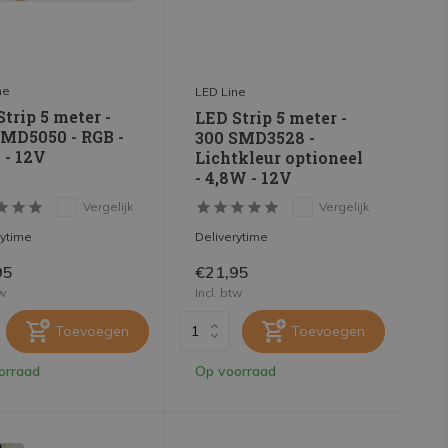
ne
LED Line
trip 5 meter -
LED Strip 5 meter -
SMD5050 - RGB -
300 SMD3528 -
 - 12V
Lichtkleur optioneel
- 4,8W - 12V
Vergelijk
Vergelijk
rytime
Deliverytime
95
€21,95
tw
Incl. btw
Toevoegen
Toevoegen
orraad
Op voorraad