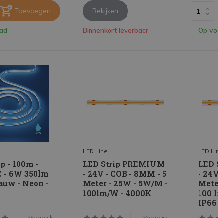
Toevoegen
Bekijken
aad
Binnenkort leverbaar
Op vo
LED Line
LED Li
p - 100m -
LED Strip PREMIUM
LED 
 - 6W 350lm
- 24V - COB - 8MM - 5
- 24V
lauw - Neon -
Meter - 25W - 5W/M -
Mete
100lm/W - 4000K
100 
IP66
Vergelijk
Vergelijk