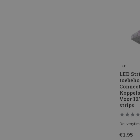
LCB
LED Str
toebeho
Connect
Koppels
Voor 1
strips
Deliveryti
€1,95