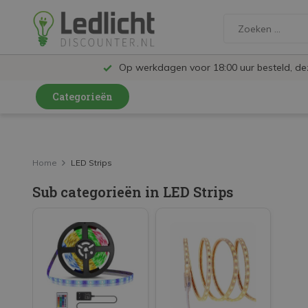
Op werkdagen voor 18:00 uur besteld, d
Categorieën
LED Lampen en Spots
LED Railspots
Home
LED Strips
LED Panelen
Sub categorieën in LED Strips
LED TL
LED Plafondlampen en Wandlampen
LED Schijnwerpers
LED High Bay lampen