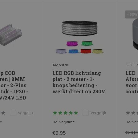
- 50%
Aigostar
LED Li
ip COB
LED RGB lichtslang
LED
ren | 8MM
plat - 2 meter - 1-
Afst
or - 2-Pins
knops bediening -
voor
tuk - IP20 -
werkt direct op 230V
contr
2V/24V LED
Vergelijk
Vergelijk
me
Deliverytime
Delive
€9,95
€39,9