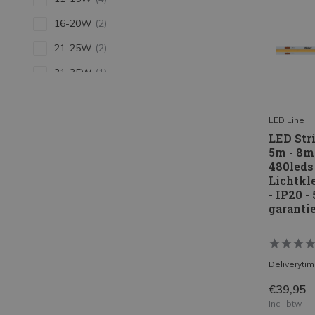
16-20W
(2)
21-25W
(2)
31-35W
(1)
Toon meer
LED Line
LED Stri
5m - 8
480leds
Lichtkl
- IP20 -
garanti
Deliveryti
€39,95
Incl. btw