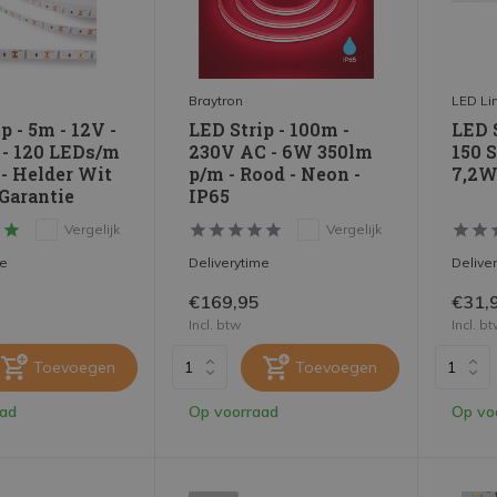
Braytron
LED Li
p - 5m - 12V -
LED Strip - 100m -
LED S
- 120 LEDs/m
230V AC - 6W 350lm
150 
 - Helder Wit
p/m - Rood - Neon -
7,2W
 Garantie
IP65
Vergelijk
Vergelijk
me
Deliverytime
Delive
€169,95
€31,
Incl. btw
Incl. b
Toevoegen
Toevoegen
aad
Op voorraad
Op vo