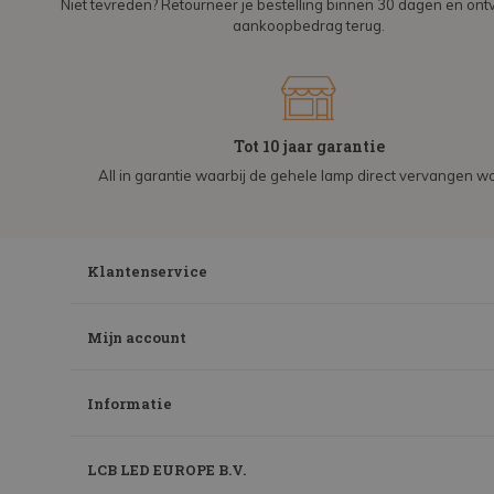
Niet tevreden? Retourneer je bestelling binnen 30 dagen en on
aankoopbedrag terug.
Tot 10 jaar garantie
All in garantie waarbij de gehele lamp direct vervangen wo
Klantenservice
Mijn account
Informatie
LCB LED EUROPE B.V.