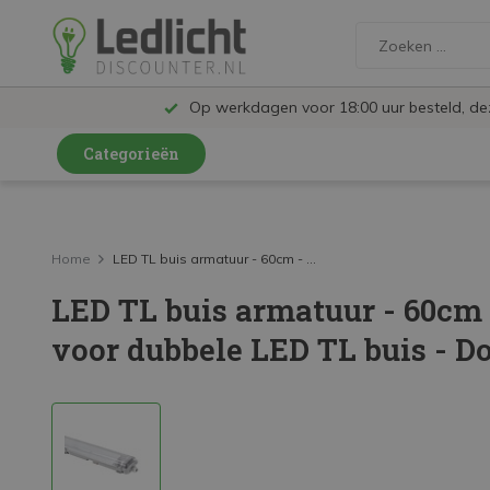
Op werkdagen voor 18:00 uur besteld, d
Categorieën
LED Lampen en Spots
LED Railspots
Home
LED TL buis armatuur - 60cm - ...
LED TL buis armatuur - 60cm 
LED Panelen
voor dubbele LED TL buis - D
LED TL
LED Plafondlampen en Wandlampen
LED Schijnwerpers
LED High Bay lampen