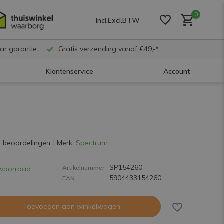
0
Incl.
Excl.
BTW
ar garantie
Gratis verzending vanaf €49,-*
Klantenservice
Account
Account aanmaken
Account aanmaken
1 beoordelingen
Merk:
Spectrum
SP154260
Account aanmaken
Artikelnummer
voorraad
5904433154260
EAN
Toevoegen aan winkelwagen