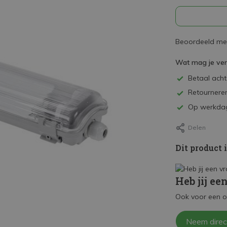
Beoordeeld met
Wat mag je ve
Betaal achte
Retourneren
Op werkdag
Delen
Dit product 
Heb jij ee
Ook voor een o
Neem direc