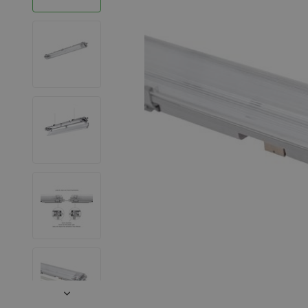
LED Strips
Decoratieve verlichting
LED Buitenverlichting
LED Noodverlichting
Installatiemateriaal
Mega Sale
Verduurzaming
LED TL verlichting