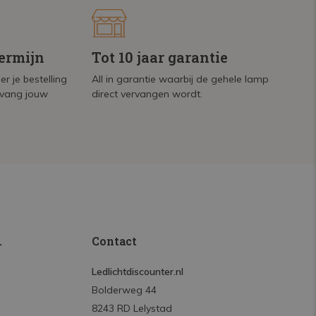
termijn
Tot 10 jaar garantie
r je bestelling
All in garantie waarbij de gehele lamp
tvang jouw
direct vervangen wordt.
.
Contact
Ledlichtdiscounter.nl
Bolderweg 44
8243 RD Lelystad