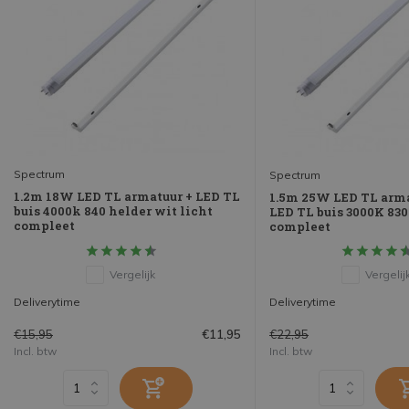
Spectrum
Spectrum
1.2m 18W LED TL armatuur + LED TL
1.5m 25W LED TL arma
buis 4000k 840 helder wit licht
LED TL buis 3000K 83
compleet
compleet
Vergelijk
Vergelij
Deliverytime
Deliverytime
€15,95
€22,95
€11,95
Incl. btw
Incl. btw