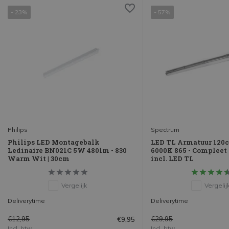
- 23%
- 57%
Philips
Spectrum
Philips LED Montagebalk
LED TL Armatuur 120
Ledinaire BN021C 5W 480lm - 830
6000K 865 - Compleet
Warm Wit | 30cm
incl. LED TL
Vergelijk
Vergelij
Deliverytime
Deliverytime
€12,95
€29,95
€9,95
Incl. btw
Incl. btw