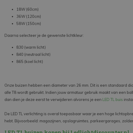
18W (60cm)
36W (120cm)
58W (150cm)
Daarna selecteer je de gewenste lichtkleur:
830 (warm licht)
840 (neutraal licht)
865 (koel licht)
Onze buizen hebben een diameter van 26 mm. Dit is een standaard dia
alle T8 wordt gebruikt. Indien jouw armatuur gebruik maakt van een ball
dan dien je deze eerst te verwijderen alvorens je een
LED TL buis
insta
De LED TL verlichting is overal toepasbaar waar je een hoge lichtopbr
hebt. Bijvoorbeeld: magazijnen, opslagruimtes, parkeergarages, zolder
LED TL buizen kopen bij Ledlichtdiscounter.nl