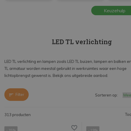
Beantwoord een paar vragen en vind de beste
Keuzehulp
lamp voor jou in LED TL verlichting.
LED TL verlichting
LED TL verlichting en lampen zoals LED TL buizen, lampen en balken e
TL armatuur worden meestal gebruikt in werkruimtes waar een hoge
lichtopbrengst gewenst is. Bekijk ons uitgebreide aanbod.
Filter
Sorteren op:
Too
313 producten
- 35%
- 19%