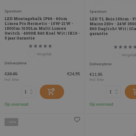
Spectrum
Spectrum
LED Montagebalk IP66 - 60cm
LED TL Buis 150cm - P
Limea Pro Hermetic - 10W-21W -
Mains 230v - 24W 350
1800lm-3150Lm Multi Lumen
860 Daglicht Wit | Glas
Switch - 4000K 840 Koel Wit | IK10 -
garantie
5 jaar Garantie
Vergelijk
Vergelij
Deliverytime
Deliverytime
€39,95
€24,95
€11,95
Incl. btw
Incl. btw
Op voorraad
Op voorraad
- 58%