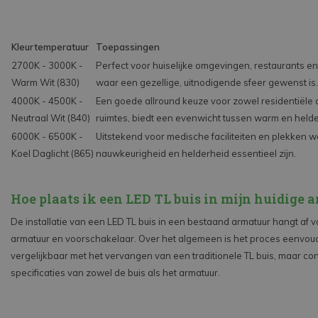
Kleurtemperatuur
Toepassingen
2700K - 3000K -
Perfect voor huiselijke omgevingen, restaurants e
Warm Wit (830)
waar een gezellige, uitnodigende sfeer gewenst is.
4000K - 4500K -
Een goede allround keuze voor zowel residentiële
Neutraal Wit (840)
ruimtes, biedt een evenwicht tussen warm en helder
6000K - 6500K -
Uitstekend voor medische faciliteiten en plekken 
Koel Daglicht (865)
nauwkeurigheid en helderheid essentieel zijn.
Hoe plaats ik een LED TL buis in mijn huidige 
De installatie van een LED TL buis in een bestaand armatuur hangt af v
armatuur en voorschakelaar. Over het algemeen is het proces eenvou
vergelijkbaar met het vervangen van een traditionele TL buis, maar cont
specificaties van zowel de buis als het armatuur.