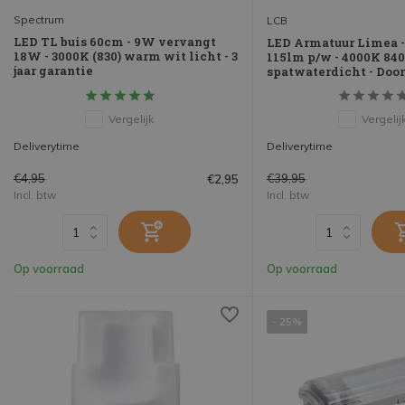
Spectrum
LCB
LED TL buis 60cm - 9W vervangt
LED Armatuur Limea 
18W - 3000K (830) warm wit licht - 3
115lm p/w - 4000K 840
jaar garantie
spatwaterdicht - Doo
Vergelijk
Vergelij
Deliverytime
Deliverytime
€4,95
€39,95
€2,95
Incl. btw
Incl. btw
Op voorraad
Op voorraad
- 25%