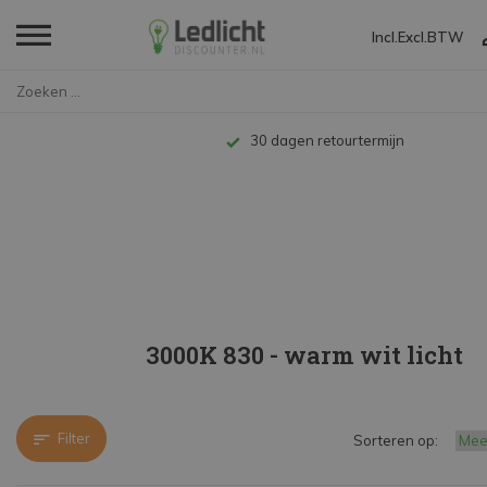
Incl.
Excl.
BTW
Home
LED TL
Compleet LED armatuur
120cm
3000K 830 - warm 
Tot 10 jaar garantie
3000K 830 - warm wit licht
Filter
Sorteren op: