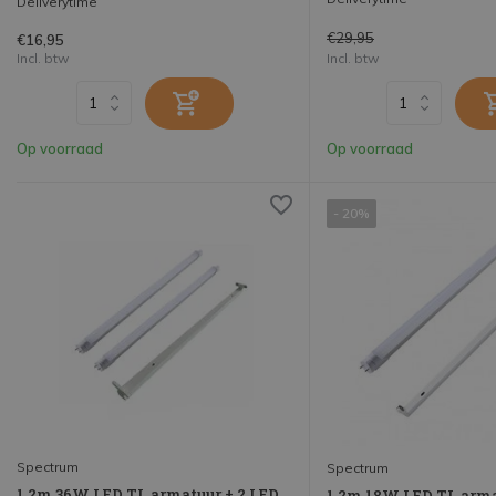
Deliverytime
€29,95
€16,95
Incl. btw
Incl. btw
Op voorraad
Op voorraad
- 20%
Spectrum
Spectrum
1.2m 36W LED TL armatuur + 2 LED
1.2m 18W LED TL arma