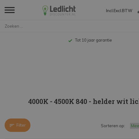
Incl.
Excl.
BTW
Home
LED TL
LED T8
150cm vervangt 58W
4000K - 4500K 840 - 
Tot 10 jaar garantie
4000K - 4500K 840 - helder wit li
Filter
Sorteren op: