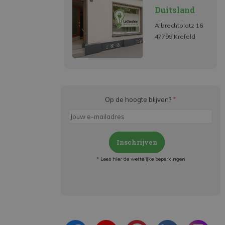
Duitsland
Albrechtplatz 16
47799 Krefeld
Op de hoogte blijven?
*
Inschrijven
* Lees hier de wettelijke beperkingen
Meld je aan en:
- Blijf op de hoogte van alle acties
- Ontvang persoonlijke aanbiedingen
- Lees over de laatste ontwikkelingen