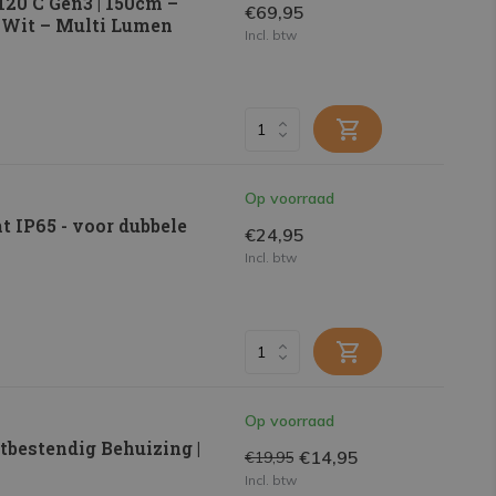
20 C Gen3 | 150cm –
€69,95
 Wit – Multi Lumen
Incl. btw
Op voorraad
t IP65 - voor dubbele
€24,95
Incl. btw
Op voorraad
bestendig Behuizing |
€14,95
€19,95
Incl. btw