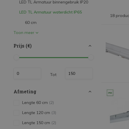
LED TL Armatuur binnengebruik IP20
LED Strips
LED TL Armatuur waterdicht IP65
Decoratieve verlichting
18 produc
60 cm
LED Buitenverlichting
Toon meer
LED Noodverlichting
Installatiemateriaal
Prijs (€)
Mega Sale
Verduurzaming
Tot
LED TL verlichting
Afmeting
Lengte 60 cm
(2)
Lengte 120 cm
(3)
Lengte 150 cm
(2)