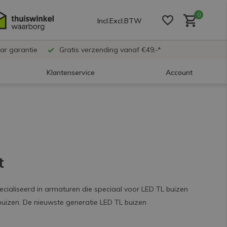
0
Incl.
Excl.
BTW
ar garantie
Gratis verzending vanaf €49,-*
Klantenservice
Account
Account aanmaken
Account aanmaken
t
Account aanmaken
pecialiseerd in armaturen die speciaal voor LED TL buizen
buizen. De nieuwste generatie LED TL buizen