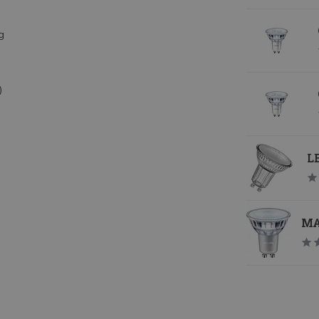
g
)
LE
MA