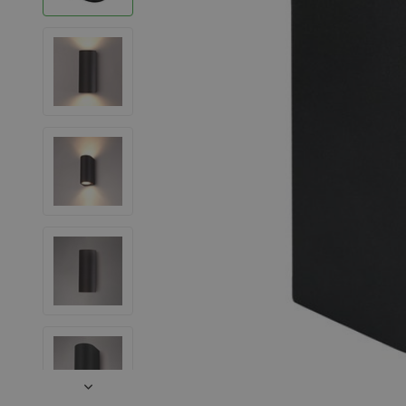
LED Strips
Decoratieve verlichting
LED Buitenverlichting
LED Noodverlichting
Installatiemateriaal
Mega Sale
Verduurzaming
LED TL verlichting