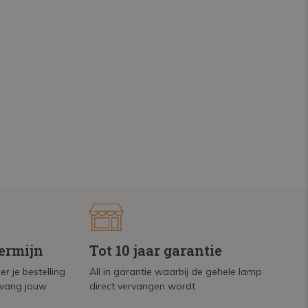
termijn
Tot 10 jaar garantie
r je bestelling
All in garantie waarbij de gehele lamp
tvang jouw
direct vervangen wordt.