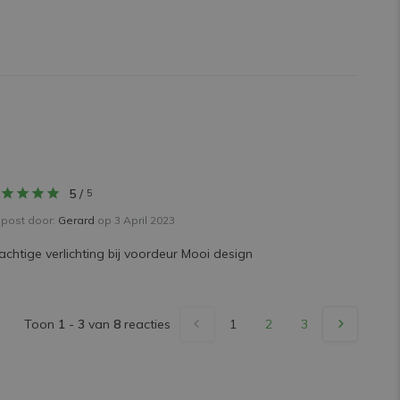
5
/
5
post door:
Gerard
op 3 April 2023
achtige verlichting bij voordeur Mooi design
Toon
1
-
3
van
8
reacties
1
2
3