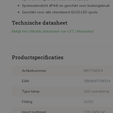
Spatwaterdicht (IP44) en geschikt voor buitengebruik
Geschikt voor alle standaard GU10 LED spots
Technische datasheet
Bekijk het officiële datasheet van LVT / Masterled
Productspecificaties
Artikelnummer
BRT704574
EAN
5949097704574
Type lamp
LED wandlamp
Fitting
GU10
Input (voltage)
220-240V AC