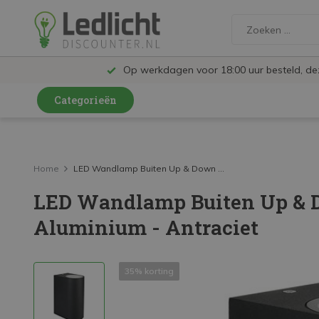
Op werkdagen voor 18:00 uur besteld, d
Categorieën
LED Lampen en Spots
LED Railspots
Home
LED Wandlamp Buiten Up & Down ...
LED Wandlamp Buiten Up & D
LED Panelen
Aluminium - Antraciet
LED TL
LED Plafondlampen en Wandlampen
35% korting
LED Schijnwerpers
LED High Bay lampen