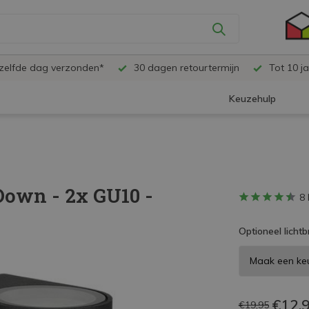
ezelfde dag verzonden*
30 dagen retourtermijn
Tot 10 ja
Keuzehulp
own - 2x GU10 -
8 
Optioneel lichtb
€12,
€19,95