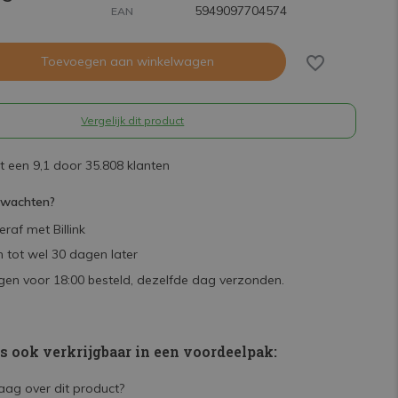
5949097704574
EAN
Toevoegen aan winkelwagen
Vergelijk dit product
 een 9,1 door 35.808 klanten
rwachten?
raf met Billink
 tot wel 30 dagen later
en voor 18:00 besteld, dezelfde dag verzonden.
is ook verkrijgbaar in een voordeelpak: