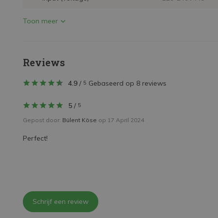
Toon meer
Reviews
4.9
/
Gebaseerd op 8 reviews
5
5
/
5
Gepost door:
Bülent Köse
op 17 April 2024
Perfect!
Schrijf een review