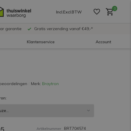
0
Incl.
Excl.
BTW
ar garantie
Gratis verzending vanaf €49,-*
Klantenservice
Account
Account aanmaken
Account aanmaken
beoordelingen
Merk:
Braytron
ron:
Account aanmaken
95
BRT704574
Artikelnummer