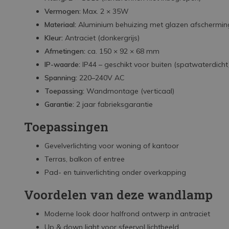
Vermogen:
Max. 2 × 35W
Materiaal:
Aluminium behuizing met glazen afschermin
Kleur:
Antraciet (donkergrijs)
Afmetingen:
ca. 150 × 92 × 68 mm
IP-waarde:
IP44 – geschikt voor buiten (spatwaterdicht
Spanning:
220–240V AC
Toepassing:
Wandmontage (verticaal)
Garantie:
2 jaar fabrieksgarantie
Toepassingen
Gevelverlichting voor woning of kantoor
Terras, balkon of entree
Pad- en tuinverlichting onder overkapping
Voordelen van deze wandlamp
Moderne look door halfrond ontwerp in antraciet
Up & down light voor sfeervol lichtbeeld