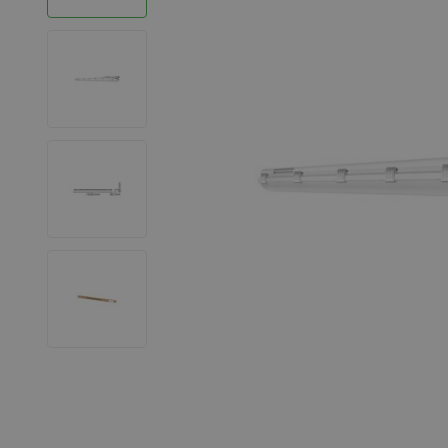
LED Strips
Decoratieve verlichting
LED Buitenverlichting
LED Noodverlichting
Installatiemateriaal
Mega Sale
Verduurzaming
LED TL verlichting