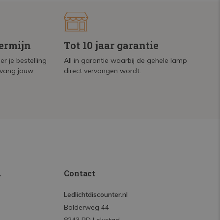
termijn
Tot 10 jaar garantie
r je bestelling
All in garantie waarbij de gehele lamp
tvang jouw
direct vervangen wordt.
.
Contact
Ledlichtdiscounter.nl
Bolderweg 44