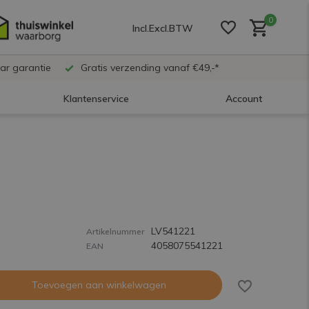
0
Incl.
Excl.
BTW
ar garantie
Gratis verzending vanaf €49,-*
Klantenservice
Account
Account aanmaken
Account aanmaken
LV541221
Account aanmaken
Artikelnummer
4058075541221
EAN
Toevoegen aan winkelwagen