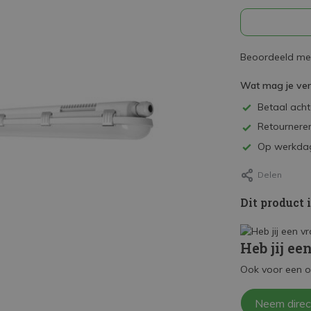
Beoordeeld met
Wat mag je ve
Betaal achte
Retourneren
Op werkdag
Delen
Dit product 
Heb jij ee
Ook voor een o
Neem direc