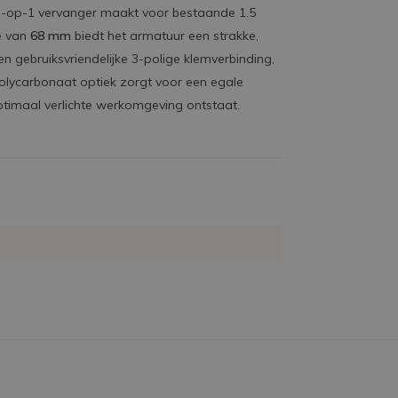
 1-op-1 vervanger maakt voor bestaande 1.5
e van
68 mm
biedt het armatuur een strakke,
en gebruiksvriendelijke 3-polige klemverbinding,
polycarbonaat optiek zorgt voor een egale
ptimaal verlichte werkomgeving ontstaat.