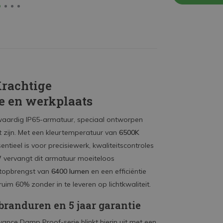
Krachtige
ie en werkplaats
waardig IP65-armatuur, speciaal ontworpen
 zijn. Met een kleurtemperatuur van
6500K
ntieel is voor precisiewerk, kwaliteitscontroles
W
vervangt dit armatuur moeiteloos
chtopbrengst van
6400 lumen
en een efficiëntie
uim 60% zonder in te leveren op lichtkwaliteit.
randuren en 5 jaar garantie
edvance Damp Proof-serie blinkt hierin uit met een