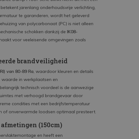
t betekent jarenlang onderhoudsvrije verlichting,
le armatuur te garanderen, wordt het geleverd
behuizing van polycarbonaat (PC) is niet alleen
mechanische schokken dankzij de
IK08-
 maakt voor veeleisende omgevingen zoals
eerde brandveiligheid
RI) van 80-89 Ra
, waardoor kleuren en details
 waarde in werkplaatsen en
belangrijk technisch voordeel is de aanwezige
n ruimtes met verhoogd brandgevaar door
treme condities met een bedrijfstemperatuur
zen of onverwarmde loodsen optimaal presteert.
 afmetingen (150cm)
pervlaktemontage en heeft een