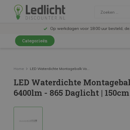
Op werkdagen voor 18:00 uur besteld, d
Categorieën
LED Lampen en Spots
LED Railspots
Home
LED Waterdichte Montagebalk Vo...
LED Waterdichte Montageba
LED Panelen
6400lm - 865 Daglicht | 150cm
LED TL
LED Plafondlampen en Wandlampen
LED Schijnwerpers
LED High Bay lampen