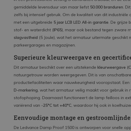
gemiddelde levensduur van maar liefst
50.000 branduren
. Di
zelfs bij intensief gebruik. Om de kwaliteit van dit industrië
met een uitgebreide
5 jaar LCB LED All-in garantie
. De grijze 
stof- en waterdicht (
IP65
), maar ook bestand tegen zware 
slagvastheid
(5 Joule), wat het armatuur uitermate geschikt
parkeergarages en magazijnen.
Superieure kleurweergave en gecertific
Dit armatuur beschikt over een uitstekende
kleurweergave (C
natuurgetrouw worden weergegeven. Dit is van onschatbare
productiefaciliteiten waar nauwkeurigheid vooropstaat. Een 
D-markering
, wat het armatuur veilig maakt voor gebruik i
stofophoping. Daarnaast functioneert de lamp feilloos in ex
variërend van
-25°C tot +40°C
, waardoor hij ook in koelhui
Eenvoudige montage en gestroomlijnde
De Ledvance Damp Proof 1500 is ontworpen voor snelle op