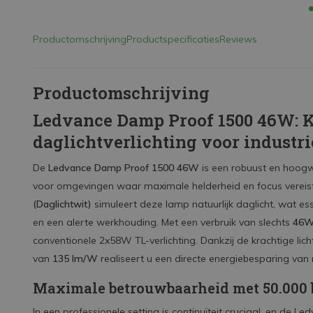
Productomschrijving
Productspecificaties
Reviews
Productomschrijving
Ledvance Damp Proof 1500 46W: 
daglichtverlichting voor industr
De
Ledvance Damp Proof 1500 46W
is een robuust en hoog
voor omgevingen waar maximale helderheid en focus vereist
(Daglichtwit)
simuleert deze lamp natuurlijk daglicht, wat esse
en een alerte werkhouding. Met een verbruik van slechts
46
conventionele 2x58W TL-verlichting. Dankzij de krachtige li
van
135 lm/W
realiseert u een directe energiebesparing van r
Maximale betrouwbaarheid met 50.000 b
In een professionele setting is continuïteit cruciaal, en de L