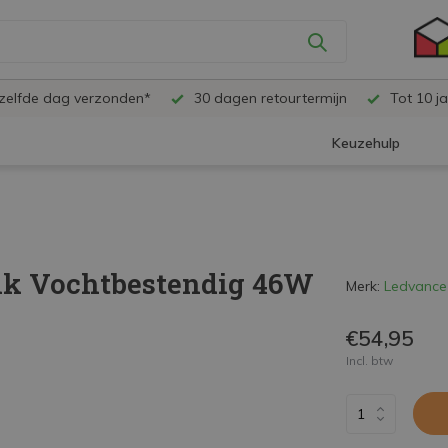
ezelfde dag verzonden*
30 dagen retourtermijn
Tot 10 ja
Keuzehulp
lk Vochtbestendig 46W
Merk:
Ledvance
€54,95
Incl. btw