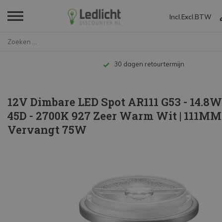
Incl.
Excl.
BTW
Home
12V Dimbare LED Spot AR111 G53...
Tot 10 jaar garantie
12V Dimbare LED Spot AR111 G53 - 14.8
45D - 2700K 927 Zeer Warm Wit | 111MM
Vervangt 75W