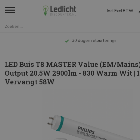
Incl.
Excl.
BTW
Home
LED Buis T8 MASTER Value (EM/M...
Tot 10 jaar garantie
LED Buis T8 MASTER Value (EM/Mains
Output 20.5W 2900lm - 830 Warm Wit | 
Vervangt 58W