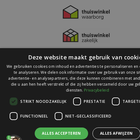
Deze website maakt gebruik van cooki
We gebruiken cookies om inhoud en advertenties te personaliseren en
te analyseren. We delen ook informatie over uw gebruik van onze s
advertentie- en analysepartners, die deze kunnen combineren met and
die u aan hen heeft verstrekt of die zij hebben verzameld door uw ge
© 2026 Ledlichtdiscounter.nl
diensten.
Privacybeleid
STRIKT NOODZAKELIJK
PRESTATIE
TARGET
Wij scoren een
9,1
op
9,1
Webwinkelkeur
FUNCTIONEEL
NIET-GECLASSIFICEERD
ALLES ACCEPTEREN
ALLES AFWIJZEN
1