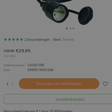
2 beoordelingen
Merk:
Technik
€29,95
€39,95
Incl. btw
SA560186
Artikelnummer
5999574560186
EAN
Toevoegen aan winkelwagen
Vergelijk dit product
Beoordeeld met een 9,1 door 35.808 klanten