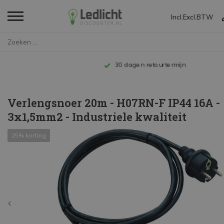
Incl.
Excl.
BTW
Home
Verlengsnoer 20m - H07RN-F IP4...
Tot 10 jaar garantie
Verlengsnoer 20m - H07RN-F IP44 16A -
3x1,5mm2 - Industriele kwaliteit
25% korting