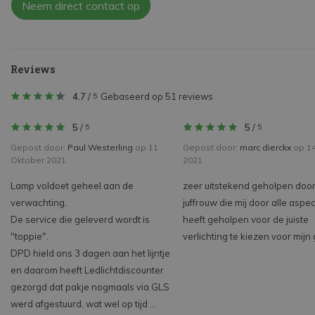
Neem direct contact op
Reviews
4.7
/
Gebaseerd op 51 reviews
5
5
/
5
/
5
5
Gepost door:
Paul Westerling
op 11
Gepost door:
marc dierckx
op 14 
Oktober 2021
2021
Lamp voldoet geheel aan de
zeer uitstekend geholpen doo
verwachting.
juffrouw die mij door alle aspe
De service die geleverd wordt is
heeft geholpen voor de juiste
"toppie".
verlichting te kiezen voor mijn
DPD hield ons 3 dagen aan het lijntje
en daarom heeft Ledlichtdiscounter
gezorgd dat pakje nogmaals via GLS
werd afgestuurd, wat wel op tijd ...