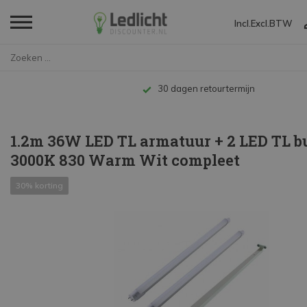
Incl.
Excl.
BTW
Home
1.2m 36W LED TL armatuur + 2 L...
Tot 10 jaar garantie
1.2m 36W LED TL armatuur + 2 LED TL b
3000K 830 Warm Wit compleet
30% korting