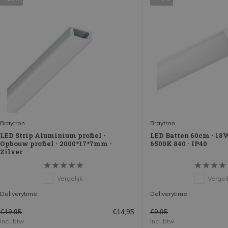
Braytron
Braytron
LED Strip Aluminium profiel -
LED Batten 60cm - 18
Opbouw profiel - 2000*17*7mm -
6500K 840 - IP40
Zilver
Vergelijk
Vergeli
Deliverytime
Deliverytime
€19,95
€9,95
€14,95
Incl. btw
Incl. btw