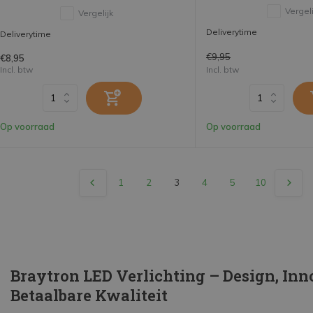
Vergeli
Vergelijk
Deliverytime
Deliverytime
€9,95
€8,95
Incl. btw
Incl. btw
Op voorraad
Op voorraad
1
2
3
4
5
10
Braytron LED Verlichting – Design, Inn
Betaalbare Kwaliteit