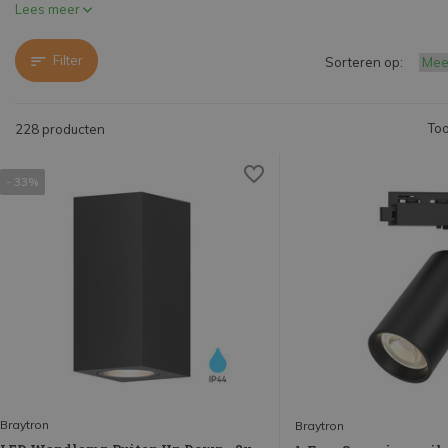
Lees meer
Filter
Sorteren op:
Too
228 producten
- 33%
Braytron
Braytron