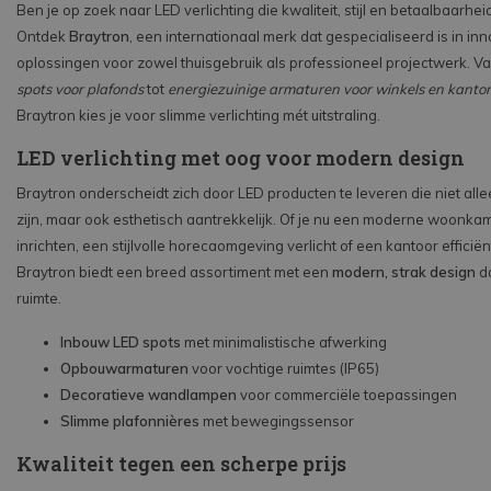
Ben je op zoek naar LED verlichting die kwaliteit, stijl en betaalbaarhe
Ontdek
Braytron
, een internationaal merk dat gespecialiseerd is in in
oplossingen voor zowel thuisgebruik als professioneel projectwerk. V
spots voor plafonds
tot
energiezuinige armaturen voor winkels en kanto
Braytron kies je voor slimme verlichting mét uitstraling.
LED verlichting met oog voor modern design
Braytron onderscheidt zich door LED producten te leveren die niet alle
zijn, maar ook esthetisch aantrekkelijk. Of je nu een moderne woonkam
inrichten, een stijlvolle horecaomgeving verlicht of een kantoor efficiënt
Braytron biedt een breed assortiment met een
modern, strak design
da
ruimte.
Inbouw LED spots
met minimalistische afwerking
Opbouwarmaturen
voor vochtige ruimtes (IP65)
Decoratieve wandlampen
voor commerciële toepassingen
Slimme plafonnières
met bewegingssensor
Kwaliteit tegen een scherpe prijs