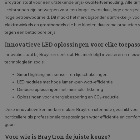
Braytron staat voor een uitstekende
prijs-kwaliteitverhouding
. Alle a
lichtbronnen zijn ontworpen voor een lange levensduur, lage energie
hoge betrouwbaarheid. Dit maakt het merk bijzonder aantrekkelijk vo
elektrowinkels
en
groothandels
die hun klanten duurzame producten w
tegen een betaalbare prijs.
Innovatieve LED oplossingen voor elke toepas
Innovatie staat bij Braytron centraal. Het merk blijft investeren in nieu
technologieën zoals:
Smart lighting
met sensor- en tijdschakelingen
LED modules
met hoge lumen-per-watt-efficiëntie
Dimbare oplossingen
met minimale flikkering
Oplossingen
voor energiebesparing en CO₂-reductie
Deze innovatieve kenmerken maken Braytron uitermate geschikt voor
particuliere als professionele toepassingen waar efficiëntie en comfor
gaan.
Voor wie is Braytron de juiste keuze?