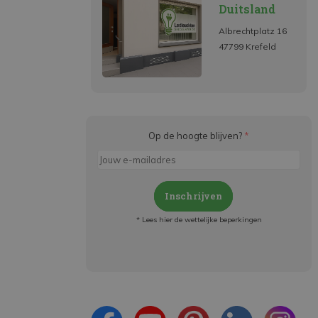
Duitsland
Albrechtplatz 16
47799 Krefeld
Op de hoogte blijven?
*
Inschrijven
* Lees hier de wettelijke beperkingen
Meld je aan en:
- Blijf op de hoogte van alle acties
- Ontvang persoonlijke aanbiedingen
- Lees over de laatste ontwikkelingen