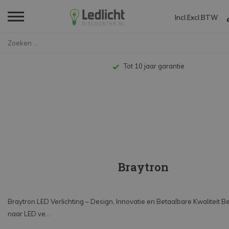
Incl.
Excl.
BTW
Home
Merken
Braytron
Tot 10 jaar garantie
Braytron
Braytron LED Verlichting – Design, Innovatie en Betaalbare Kwaliteit B
naar LED ve...